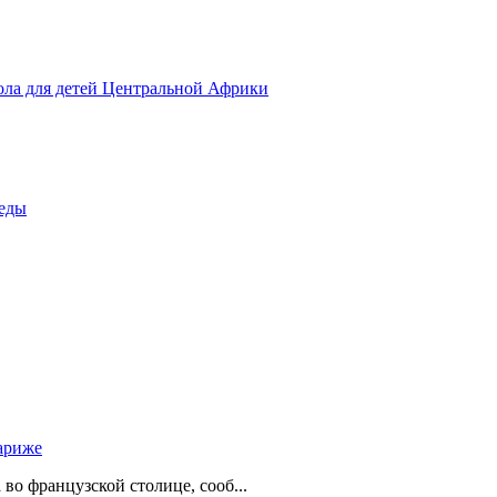
ола для детей Центральной Африки
беды
ариже
о французской столице, сооб...