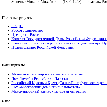
Зощенко Михаил Михайлович (1895-1958) – писатель. Роди
Полезные ресурсы
ФАДН
Россотрудничество
Президент России
Комитет Государственной Думы Российской Федерации п
Комиссия по вопросам религиозных объединений при Пр
Правительство Российской Федерации
Наши партнеры
Музей истории мировых культур и религий
Дом Дружбы Республики Дагестан
Российский Красный Крест (Санкт-Петербургское отделе
ГБУ «Московский дом национальностей»
Международный альянс «Трудовая миграция»
О нас