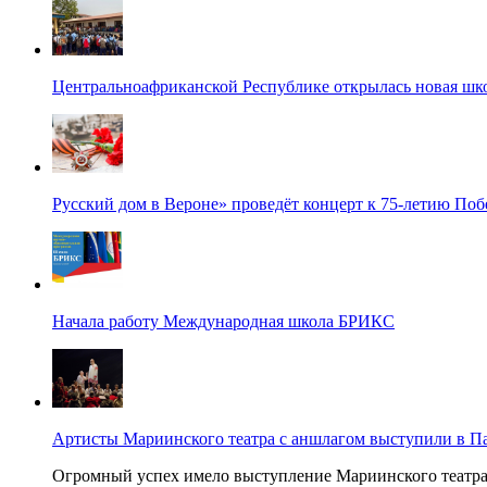
Центральноафриканской Республике открылась новая шк
Русский дом в Вероне» проведёт концерт к 75-летию По
Начала работу Международная школа БРИКС
Артисты Мариинского театра с аншлагом выступили в П
Огромный успех имело выступление Мариинского театра в