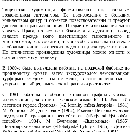
Творчество художницы формировалось под сильным
воздействием литературы. Ее произведения с большим
количеством фигур и объектов повествовательны и требуют
длительного рассматривания. Предметом изображения часто
является Прага, но это не пейзажи; для художницы город
являлся прежде всего вместилищем таинственного и
мистического, как событий, так и особ. Создавала на стекле
свободные копии готических мадонн и древнерусских икон.
По стилистике произведения художницы можно отнести к
фантастическому реализму.
В 1980-е была вынуждена работать на пражской фабрике по
производству бумаги, затем экскурсоводом чехословацкой
турфирмы «Чедок». Тем не менее, в этот период смогла
устроить целый ряд выставок в Праге и окрестностях.
С 1981 работала в области книжной графики. Создала
иллюстрации для книг на чешском языке Ю. Щербака «Из
летописи города Ярополя» («Z kroniky města Jaropolu», 1981),
М. Рощина «24 дня в раю» (1982), Ивайло Петрова «Самый
подходящий гражданин республики» («Nejvhodnější občan
republiky», 1984), М. Булгакова «Дьяволиада» (1985),
«Богатырские былины» («Bohatýrské byliny», 1986), «Детская
Библия. Новый Завет» («Dětská Bible. Nový zákon», 1991).