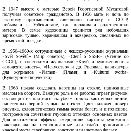
В 1947 вместе с матерью Верой Георгиевной Мусатовой
получила советское гражданство. В 1956 мать и дочь по
частному приглашению совершили поездку в СССР,
побывали в Узбекистане, где проживали родственники
матери. В семье художницы хранится ряд небольших
зарисовок тушью, карандашом и акварелью, сделанных во
время этой поездки.
В 1950‒1960-х сотрудничала с чешско-русскими журналами
«Svět Sovětů» (Мир советов), «Čtení o SSSR» (Чтение об
СССР), с советскими журналами «Клуб и художественная
самодеятельность», «Искусство» и др. Рисовала карикатуры
для журналов «Plamen» (Пламя) и «Kulturní tvorba»
(Культурное творчество).
В 1968 начала создавать картины на стекле, написанные
маслом на обороте. Важную роль в ее работах играет рисунок,
состоящий из плотного «клубка» тонких хаотичных линий,
нанесенных черной тушью на стекло. Цвет наложен поверх
рисунка, колористическая гамма всегда богата и интенсивна,
построена на сочетании глубоких оттенков основных цветов.
Для достижения эффекта «мерцания» картины художница
накладывала на непрописанные или слабо прописанные
краской места серебряную, золотую или цветную фольгу.