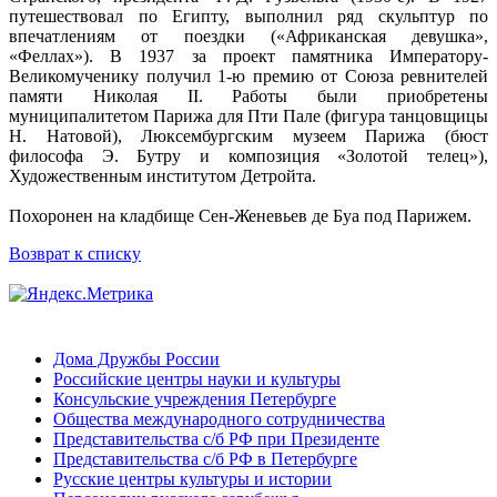
путешествовал по Египту, выполнил ряд скульптур по
впечатлениям от поездки («Африканская девушка»,
«Феллах»). В 1937 за проект памятника Императору-
Великомученику получил 1-ю премию от Союза ревнителей
памяти Николая II. Работы были приобретены
муниципалитетом Парижа для Пти Пале (фигура танцовщицы
Н. Натовой), Люксембургским музеем Парижа (бюст
философа Э. Бутру и композиция «Золотой телец»),
Художественным институтом Детройта.
Похоронен на кладбище Сен-Женевьев де Буа под Парижем.
Возврат к списку
Дома Дружбы России
Российские центры науки и культуры
Консульские учреждения Петербурге
Общества международного сотрудничества
Представительства с/б РФ при Президенте
Представительства с/б РФ в Петербурге
Русские центры культуры и истории