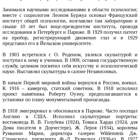
Занимался научными исследованиями в области психологии;
вместе с социологом Леоном Буржуа основал Французский
институт общей психологии, возглавлял там лабораторию и
свыше 10 лет был вице-президентом института, проводя
исследования в Петербурге и Париже. В 1929 получил патент
на прибор, регистрирующий движение глаз и в 1929
представил его в Йельском университете.
В 1903 встретился с О. Роденом, увлекся скульптурой и
поступил к нему в ученики. В 1909, оставив государственную
службу, целиком посвятил себя искусству и психологической
науке. Выставлял скульптуры в салоне Независимых.
В начале Первой мировой войны вернулся в Россию, воевал.
К 1916 – камергер, статский советник. В 1918 исполнил
проект памятника Роберту Оуэну, предполагавшегося к
установке по плану монументальной пропаганды.
В 1918 эмигрировал и обосновался в Париже. Часто посещал
Англию и США. Исполнил скульптурные портреты:
востоковеда В. В. Голубева (1924), Томаса Харди (1924, для
Дома писателя в Дорчестере), Ж. Лероя (1934), королевы
Румынии Марии, директора галереи Wildenstein Дж.
Странского, президента Ф.-Д. Рузвельта (1930-е). В 1927