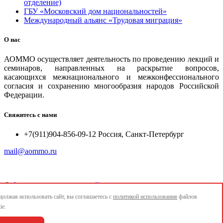
отделение)
ГБУ «Московский дом национальностей»
Международный альянс «Трудовая миграция»
О нас
АОММО осуществляет деятельность по проведению лекций и
семинаров, направленных на раскрытие вопросов,
касающихся межнационального и межконфессионального
согласия и сохранению многообразия народов Российской
Федерации.
Свяжитесь с нами
+7(911)904-856-09-12 Россия, Санкт-Петербург
mail@aommo.ru
©
Ассоциация организаций по реализации национальных
проектов и достижению национальных целей развития
олжая использовать сайт, вы соглашаетесь с
политикой использования
файлов
"АОММО"
ie.
e-mail:
mail@aommo.ru