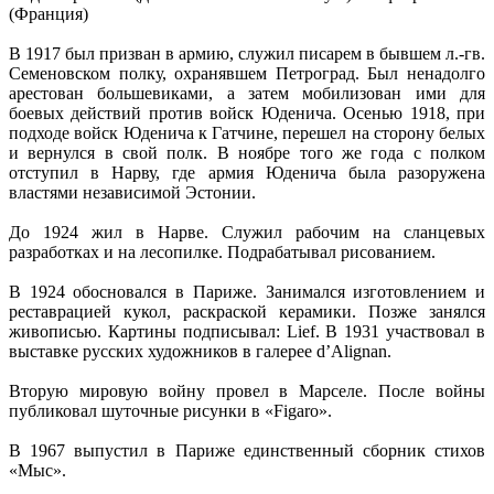
(Франция)
В 1917 был призван в армию, служил писарем в бывшем л.-гв.
Семеновском полку, охранявшем Петроград. Был ненадолго
арестован большевиками, а затем мобилизован ими для
боевых действий против войск Юденича. Осенью 1918, при
подходе войск Юденича к Гатчине, перешел на сторону белых
и вернулся в свой полк. В ноябре того же года с полком
отступил в Нарву, где армия Юденича была разоружена
властями независимой Эстонии.
До 1924 жил в Нарве. Служил рабочим на сланцевых
разработках и на лесопилке. Подрабатывал рисованием.
В 1924 обосновался в Париже. Занимался изготовлением и
реставрацией кукол, раскраской керамики. Позже занялся
живописью. Картины подписывал: Lief. В 1931 участвовал в
выставке русских художников в галерее d’Alignan.
Вторую мировую войну провел в Марселе. После войны
публиковал шуточные рисунки в «Figaro».
В 1967 выпустил в Париже единственный сборник стихов
«Мыс».