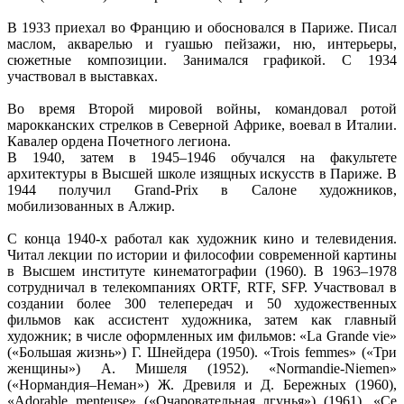
В 1933 приехал во Францию и обосновался в Париже. Писал
маслом, акварелью и гуашью пейзажи, ню, интерьеры,
сюжетные композиции. Занимался графикой. С 1934
участвовал в выставках.
Во время Второй мировой войны, командовал ротой
марокканских стрелков в Северной Африке, воевал в Италии.
Кавалер ордена Почетного легиона.
В 1940, затем в 1945–1946 обучался на факультете
архитектуры в Высшей школе изящных искусств в Париже. В
1944 получил Grand-Prix в Салоне художников,
мобилизованных в Алжир.
С конца 1940-х работал как художник кино и телевидения.
Читал лекции по истории и философии современной картины
в Высшем институте кинематографии (1960). В 1963–1978
сотрудничал в телекомпаниях ORTF, RTF, SFP. Участвовал в
создании более 300 телепередач и 50 художественных
фильмов как ассистент художника, затем как главный
художник; в числе оформленных им фильмов: «La Grande vie»
(«Большая жизнь») Г. Шнейдера (1950). «Trois femmes» («Три
женщины») А. Мишеля (1952). «Normandie-Niemen»
(«Нормандия–Неман») Ж. Древиля и Д. Бережных (1960),
«Adorable menteuse» («Очаровательная лгунья») (1961), «Ce