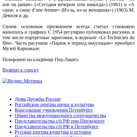
soir ou jamais» («Сегодня вечером или никогда») (1961) и «A
cause, a cause d’une femme» (Из-за, из-за женщины») (1963) М.
Девиля и др.
Своим основным призванием всегда считал станковую
живопись и графику. С 1954 регулярно публиковал рисунки, в
том числе портретные зарисовки, в журнале «Le Technicien du
film». Часть рисунков «Париж в период оккупации» приобрел
Музей Карнавале.
Похоронен на кладбище Пер-Лашез.
Возврат к списку
Дома Дружбы России
Российские центры науки и культуры
Консульские учреждения Петербурге
Общества международного сотрудничества
Представительства с/б РФ при Президенте
Представительства с/б РФ в Петербурге
Русские центры культуры и истории