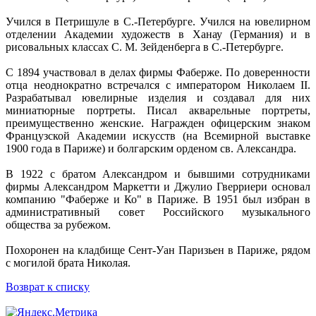
Учился в Петришуле в С.-Петербурге. Учился на ювелирном
отделении Академии художеств в Ханау (Германия) и в
рисовальных классах С. М. Зейденберга в С.-Петербурге.
С 1894 участвовал в делах фирмы Фаберже. По доверенности
отца неоднократно встречался с императором Николаем II.
Разрабатывал ювелирные изделия и создавал для них
миниатюрные портреты. Писал акварельные портреты,
преимущественно женские. Награжден офицерским знаком
Французской Академии искусств (на Всемирной выставке
1900 года в Париже) и болгарским орденом св. Александра.
В 1922 с братом Александром и бывшими сотрудниками
фирмы Александром Маркетти и Джулио Гверриери основал
компанию "Фаберже и Ко" в Париже. В 1951 был избран в
административный совет Российского музыкального
общества за рубежом.
Похоронен на кладбище Сент-Уан Паризьен в Париже, рядом
с могилой брата Николая.
Возврат к списку