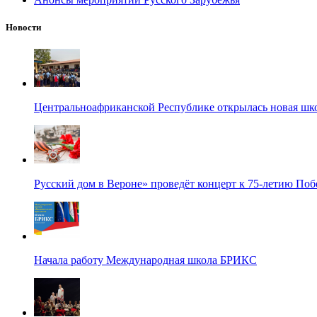
Новости
Центральноафриканской Республике открылась новая шк
Русский дом в Вероне» проведёт концерт к 75-летию По
Начала работу Международная школа БРИКС