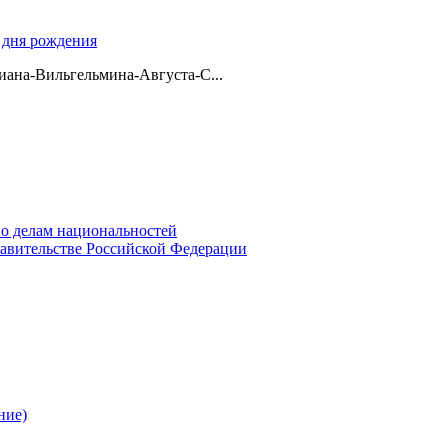
о дня рождения
ана-Вильгельмина-Августа-С...
о делам национальностей
авительстве Российской Федерации
ние)