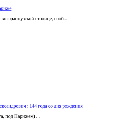
ариже
о французской столице, сооб...
ександрович : 144 года со дня рождения
а, под Парижем) ...