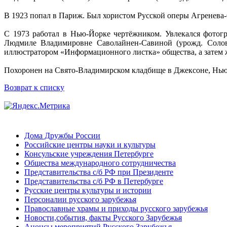
В 1923 попал в Париж. Был хористом Русской оперы Агренева-
С 1973 работал в Нью-Йорке чертёжником. Увлекался фотогр
Людмиле Владимировне Саволайнен-Савиной (урожд. Соловь
иллюстратором «Информационного листка» общества, а затем ж
Похоронен на Свято-Владимирском кладбище в Джексоне, Нь
Возврат к списку
Дома Дружбы России
Российские центры науки и культуры
Консульские учреждения Петербурге
Общества международного сотрудничества
Представительства с/б РФ при Президенте
Представительства с/б РФ в Петербурге
Русские центры культуры и истории
Персоналии русского зарубежья
Православные храмы и приходы русского зарубежья
Новости,события, факты Русского Зарубежья
Анонсы мероприятий Русского Зарубежья