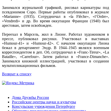
Занимался журнальной графикой, рисовал карикатуры под
псевдонимом Соро. Первые работы опубликовал в журнале
«Marianne» (1935). Сотрудничал в «la Flèche», «l’Ordre»,
«Vendredi» и др. Во время оккупации Франции (1940) был
арестован, затем освобожден.
Переехал в Марсель, жил в Лионе. Работал художником в
прессе, публиковал рисунки. Участвовал в выставках
«Humour-41» и «Humour-42». С началом оккупации Лиона
бежал в департамент Эндр. В 1944–1945 являлся военным
корреспондентом в деп. Об, сотрудничал в «Franc-Tireur», «La
Bataille», «Carrefour». Затем работал в «France-Dimanche».
Занимался книжной иллюстрацией, участвовал в создании
мультипликационных фильмов.
Возврат к списку
Дома Дружбы России
Российские центры науки и культуры
Консульские учреждения Петербурге
Общества международного сотрудничества