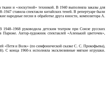
 ткани и «лоскутной» техникой. В 1940 выполняла заказы для
–1947 ставила спектакли китайских теней. В репертуаре были
кие народные песни в обработке друга юности, композитора А.
 В 1948–1968 руководила детским театром при Союзе русских
в Париже. Автор-художник спектаклей «Аленький цветочек»,
й «Петя и Волк» (по симфонической сказке С. С. Прокофьева),
й). С конца 1960-х исполняла эксклюзивные мягкие игрушки.