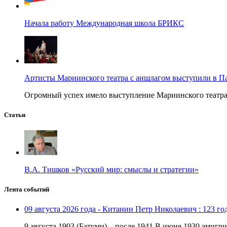
Начала работу Международная школа БРИКС
Артисты Мариинского театра с аншлагом выступили в П
Огромный успех имело выступление Мариинского театра в
Статьи
В.А. Тишков «Русский мир: смыслы и стратегии»
Лента событий
09 августа 2026 года - Китанин Петр Николаевич : 123 го
9 августа 1903 (Батуми) – после 1941 В июне 1930 эмигри