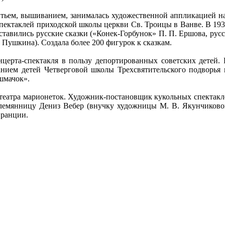
тьем, вышиванием, занималась художественной аппликацией на
пектаклей приходской школы церкви Св. Троицы в Ванве. В 1938
ставились русские сказки («Конек-Горбунок» П. П. Ершова, русс
Пушкина). Создала более 200 фигурок к сказкам.
нцерта-спектакля в пользу депортированных советских детей.
анием детей Четверговой школы Трехсвятительского подворья 
шмачок».
 театра марионеток. Художник-постановщик кукольных спектакле
племянницу Дениз Вебер (внучку художницы М. В. Якунчиково
Франции.