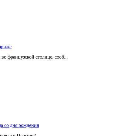
ариже
о французской столице, сооб...
да со дня рождения
ровал в Персию (...