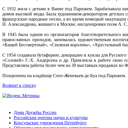
С 1932 жила с детьми в Ванве под Парижем. Зарабатывала ши
домов высокой моды. Была художником-декоратором детских с
французские народные песни, а во время немецкой оккупации 
Н. Александрова, жившего в Москве, инсценировки поэм А. С. 
В 1945 была одним из организаторов благотворительного ко
православных приходов, занималась художественным воспит
«Кащей Бессмертный», «Снежная королева», «Хрустальный ба
С 1954 создавала бутафорию, декорацию и куклы для Русского
«Соловей» Г.-Х. Андерсена и др. Привлекла к работе свою 
Представляла работы более чем на 30 выставках-продажах во 
Похоронена на кладбище Сент-Женевьев-де-Буа под Парижем.
Возврат к списку
Дома Дружбы России
Российские центры науки и культуры
Консульские учреждения Петербурге
Общества международного сотрудничества