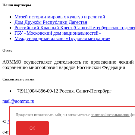
Наши партнеры
Музей истории мировых культур и религий
Дом Дружбы Республики Дагестан
Российский Красный Крест (Санкт-Петербургское отделе
ГБУ «Московский дом национальностей»
Международный альянс «Трудовая миграция»
О нас
АОММО осуществляет деятельность по проведению лекций и
сохранению многообразия народов Российской Федерации.
Свяжитесь с нами
+7(911)904-856-09-12 Россия, Санкт-Петербург
mail@aommo.ru
Продолжая использовать сайт, вы соглашаетесь с
политикой использования
фай
©
Ассоциация организаций по реализации национальных про
OK
e-mail:
mail@aommo.ru