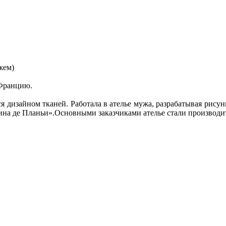
жем)
 Францию.
 дизайном тканей. Работала в ателье мужа, разрабатывая рисунк
ина де Планьи».Основными заказчиками ателье стали производи