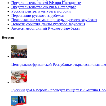
Представительства с/б РФ при Президенте
Представительства с/б РФ в Петербурге
Русские центры культуры и истории
Персоналии русского зарубежья
Православные храмы и приходы русского зарубежья
Новости,события, факты Русского Зарубежья
Анонсы мероприятий Русского Зарубежья
Новости
Центральноафриканской Республике открылась новая шк
Русский дом в Вероне» проведёт концерт к 75-летию По