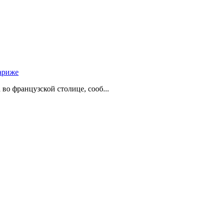
ариже
о французской столице, сооб...