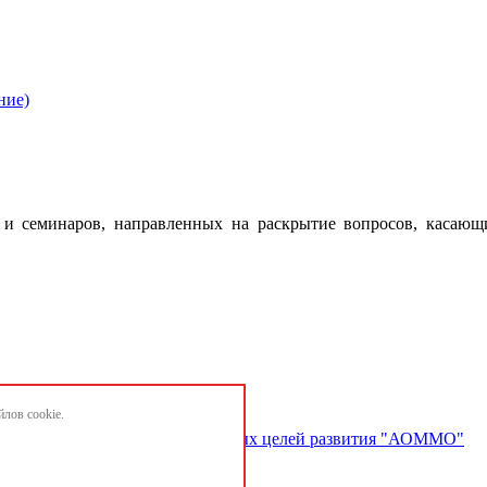
ние)
 семинаров, направленных на раскрытие вопросов, касающ
лов cookie.
ектов и достижению национальных целей развития "АОММО"