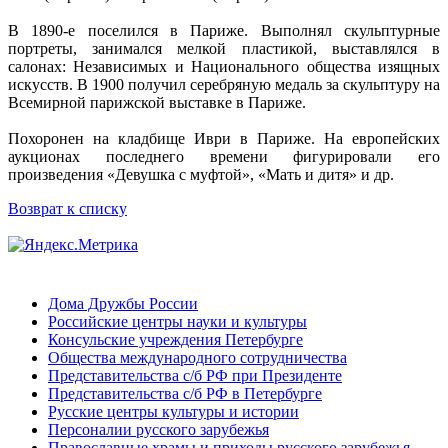
В 1890-е поселился в Париже. Выполнял скульптурные
портреты, занимался мелкой пластикой, выставлялся в
салонах: Независимых и Национального общества изящных
искусств. В 1900 получил серебряную медаль за скульптуру на
Всемирной парижской выставке в Париже.
Похоронен на кладбище Иври в Париже. На европейских
аукционах последнего времени фигурировали его
произведения «Девушка с муфтой», «Мать и дитя» и др.
Возврат к списку
Дома Дружбы России
Российские центры науки и культуры
Консульские учреждения Петербурге
Общества международного сотрудничества
Представительства с/б РФ при Президенте
Представительства с/б РФ в Петербурге
Русские центры культуры и истории
Персоналии русского зарубежья
Православные храмы и приходы русского зарубежья