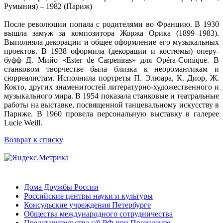
Румыния) – 1982 (Париж)
После революции попала с родителями во Францию. В 1930
вышла замуж за композитора Жоржа Орика (1899–1983).
Выполняла декорации и общее оформление его музыкальных
проектов. В 1938 оформила (декорации и костюмы) оперу-
буфф Д. Мийо «Ester de Carpeniras» для Opéra-Comique. В
станковом творчестве была близка к неоромантикам и
сюрреалистам. Исполнила портреты П. Элюара, К. Диор, Ж.
Кокто, других знаменитостей литературно-художественного и
музыкального мира. В 1954 показала станковые и театральные
работы на выставке, посвященной танцевальному искусству в
Париже. В 1960 провела персональную выставку в галерее
Lucie Weill.
Возврат к списку
Дома Дружбы России
Российские центры науки и культуры
Консульские учреждения Петербурге
Общества международного сотрудничества
Представительства с/б РФ при Президенте