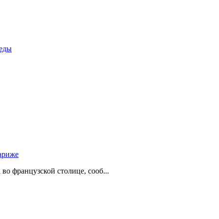
беды
ариже
о французской столице, сооб...