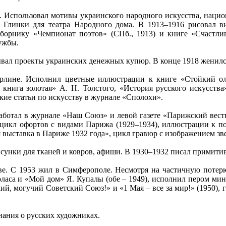
и. Использовал мотивы украинского народного искусства, наци
линки для театра Народного дома. В 1913–1916 рисовал вин
орнику «Чемпионат поэтов» (СПб., 1913) и книге «Счастлив
ужбы.
вал проекты украинских денежных купюр. В конце 1918 женился
рлине. Исполнил цветные иллюстрации к книге «Стойкий оло
книга золотая» А. Н. Толстого, «История русского искусства
кие статьи по искусству в журнале «Сполохи».
работал в журнале «Наш Союз» и левой газете «Парижский вест
л цикл офортов с видами Парижа (1929–1934), иллюстрации к п
ыставка в Париже 1932 года», цикл гравюр с изображением зве
сунки для тканей и ковров, афиши. В 1930–1932 писал примити
ве. С 1953 жил в Симферополе. Несмотря на частичную потерю 
ласа и «Мой дом» Я. Купалы (обе – 1949), исполнил пером ми
ий, могучий Советский Союз!» и «1 Мая – все за мир!» (1950), 
нания о русских художниках.