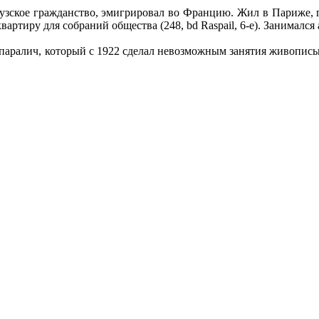
зское гражданство, эмигрировал во Францию. Жил в Париже, где
ртиру для собраний общества (248, bd Raspail, 6-e). Занимался а
аралич, который с 1922 сделал невозможным занятия живописью