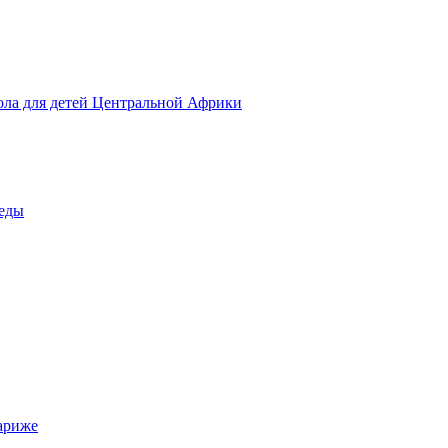
ола для детей Центральной Африки
беды
ариже