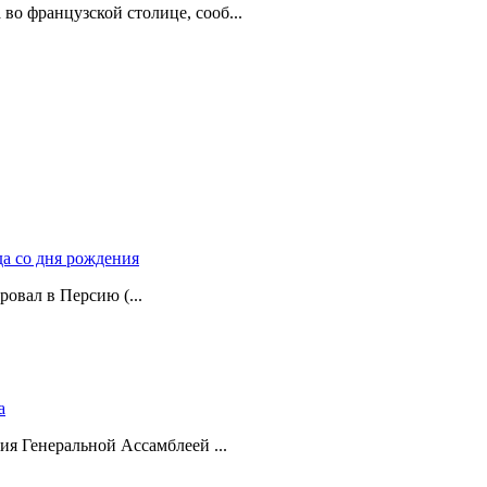
о французской столице, сооб...
да со дня рождения
ровал в Персию (...
а
ия Генеральной Ассамблеей ...