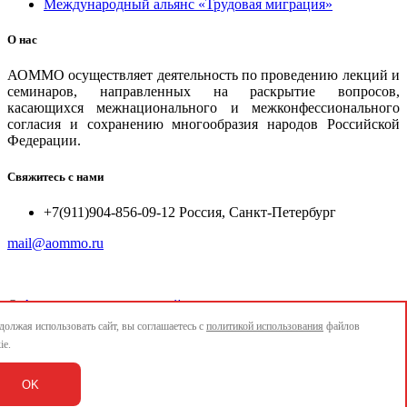
Международный альянс «Трудовая миграция»
О нас
АОММО осуществляет деятельность по проведению лекций и
семинаров, направленных на раскрытие вопросов,
касающихся межнационального и межконфессионального
согласия и сохранению многообразия народов Российской
Федерации.
Свяжитесь с нами
+7(911)904-856-09-12 Россия, Санкт-Петербург
mail@aommo.ru
©
Ассоциация организаций по реализации национальных
проектов и достижению национальных целей развития
олжая использовать сайт, вы соглашаетесь с
политикой использования
файлов
"АОММО"
ie.
e-mail:
mail@aommo.ru
OK