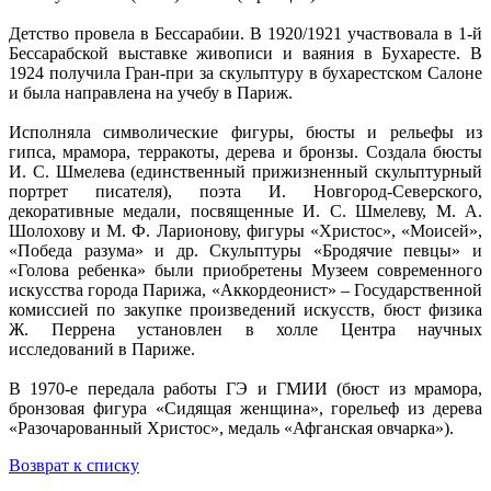
Детство провела в Бессарабии. В 1920/1921 участвовала в 1-й
Бессарабской выставке живописи и ваяния в Бухаресте. В
1924 получила Гран-при за скульптуру в бухарестском Салоне
и была направлена на учебу в Париж.
Исполняла символические фигуры, бюсты и рельефы из
гипса, мрамора, терракоты, дерева и бронзы. Создала бюсты
И. С. Шмелева (единственный прижизненный скульптурный
портрет писателя), поэта И. Новгород-Северского,
декоративные медали, посвященные И. С. Шмелеву, М. А.
Шолохову и М. Ф. Ларионову, фигуры «Христос», «Моисей»,
«Победа разума» и др. Скульптуры «Бродячие певцы» и
«Голова ребенка» были приобретены Музеем современного
искусства города Парижа, «Аккордеонист» – Государственной
комиссией по закупке произведений искусств, бюст физика
Ж. Перрена установлен в холле Центра научных
исследований в Париже.
В 1970-е передала работы ГЭ и ГМИИ (бюст из мрамора,
бронзовая фигура «Сидящая женщина», горельеф из дерева
«Разочарованный Христос», медаль «Афганская овчарка»).
Возврат к списку