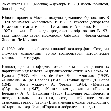
26 сентября 1903 (Москва) – декабрь 1952 (Плесси-Робинсон,
близ Парижа)
Юность провел в Москве, получил домашнее образование. В
1920 занимался живописью. В 1925 в качестве декоратора
Камерного театра ездил в Германию и Австрию. В январе
1927 приехал в Париж для продолжения образования. В 1931
взял фамилию своей московской бабушки – француженки
Жюстин Ле Кампион.
С 1930 работал в области книжной ксилографии. Создавал
сложные композиции, точно воспроизводя исторические
костюмы и аксессуары.
Иллюстрировал и оформил около 40 книг для различных
парижских издательств: «Приапические стихи XVI века» М.
Кулона (1933), «Pointes de feu» Дона Аминадо (1939),
«Сильвия» Ж. де Нерваля (1943), «Темная душа» Д. Ропса
(1945), «Боги жаждут» А. Франса (1946), «Мемуары
д’Артаньяна» (1947), «Капитанская дочка» и «Повести
Белкина» А. С. Пушкина (1953). Исполнял экслибрисы и
поздравительные открытки, создал небольшое число
станковых гравюр (серии «Впечатления русской революции»,
«Старинные корабли», «Пороки и добродетели» и др.).