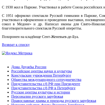
С 1930 жил в Париже. Участвовал в работе Союза российских 
С 1951 оформлял спектакли Русской гимназии в Париже, Сок
участвовал в оформлении и проведении выставки, посвященн
сокол в Медоне» и др. Написал иконы для Свято-Николае
благотворительного спектакля Русской оперетты.
Похоронен на кладбище Сент-Женевьев-де-Буа.
Возврат к списку
Дома Дружбы России
Российские центры науки и культуры
Консульские учреждения Петербурге
Общества международного сотрудничества
Представительства с/б РФ при Президенте
Представительства с/б РФ в Петербурге
Русские центры культуры и истории
Персоналии русского зарубежья
Православные храмы и приходы русского зарубежья
Новости,события, факты Русского Зарубежья