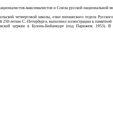
националистов-максималистов и Союза русской национальной мол
ольской четверговой школы, елки юношеского отдела Русского
ой 250-летию С.-Петербурга, выполнил иллюстрации к памятной
вской церкви в Булонь-Бийанкуре (под Парижем; 1953). 