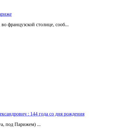
ариже
о французской столице, сооб...
ександрович : 144 года со дня рождения
а, под Парижем) ...