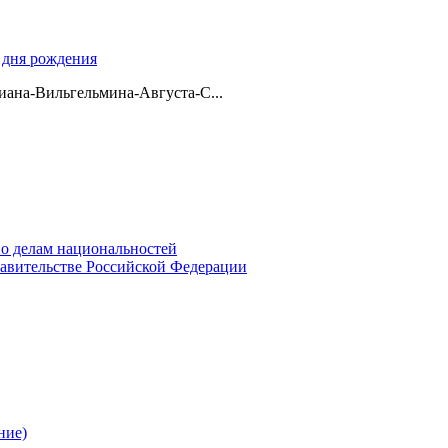
о дня рождения
ана-Вильгельмина-Августа-С...
о делам национальностей
авительстве Российской Федерации
ние)