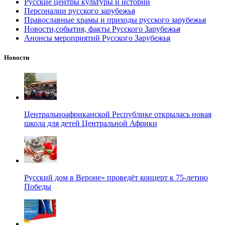
Русские центры культуры и истории
Персоналии русского зарубежья
Православные храмы и приходы русского зарубежья
Новости,события, факты Русского Зарубежья
Анонсы мероприятий Русского Зарубежья
Новости
Центральноафриканской Республике открылась новая
школа для детей Центральной Африки
Русский дом в Вероне» проведёт концерт к 75-летию
Победы