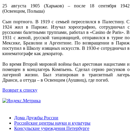
25 августа 1905 (Харьков) – после 18 сентября 1942
(Освенцим, Польша)
Сын портного. В 1919 с семьей переселился в Палестину. С
1924 жил в Париже. Изучал хореографию, сотрудничал с
русскими балетными труппами, работал в «Casino de Paris». В
1931 с женой, русской танцовщицей, отправился в турне по
Мексике, Бразилии и Аргентине. По возвращении в Париж
поступил в Школу изящных искусств. В 1930-е сотрудничал в
кинематографе как декоратор.
Во время Второй мировой войны был арестован нацистами и
помещен в концлагерь Компьень. Сделал серию рисунков о
лагерной жизни. Был этапирован в транзитный лагерь
Дранси, а оттуда – в Освенцим (Аушвиц), где погиб.
Возврат к списку
Дома Дружбы России
Российские центры науки и культуры
Консульские учреждения Петербурге