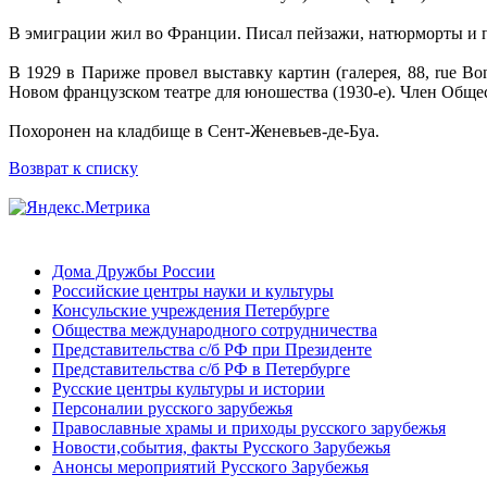
В эмиграции жил во Франции. Писал пейзажи, натюрморты и п
В 1929 в Париже провел выставку картин (галерея, 88, rue Bo
Новом французском театре для юношества (1930-е). Член Обще
Похоронен на кладбище в Сент-Женевьев-де-Буа.
Возврат к списку
Дома Дружбы России
Российские центры науки и культуры
Консульские учреждения Петербурге
Общества международного сотрудничества
Представительства с/б РФ при Президенте
Представительства с/б РФ в Петербурге
Русские центры культуры и истории
Персоналии русского зарубежья
Православные храмы и приходы русского зарубежья
Новости,события, факты Русского Зарубежья
Анонсы мероприятий Русского Зарубежья