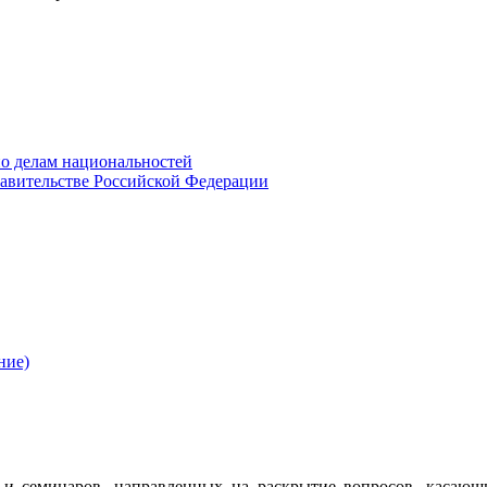
о делам национальностей
авительстве Российской Федерации
ние)
 семинаров, направленных на раскрытие вопросов, касающ