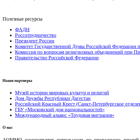
Полезные ресурсы
ФАДН
Россотрудничество
Президент России
Комитет Государственной Думы Российской Федерации п
Комиссия по вопросам религиозных объединений при Пр
Правительство Российской Федерации
Наши партнеры
Музей истории мировых культур и религий
Дом Дружбы Республики Дагестан
Российский Красный Крест (Санкт-Петербургское отделе
ГБУ «Московский дом национальностей»
Международный альянс «Трудовая миграция»
О нас
АОММО осуществляет деятельность по проведению лекций и