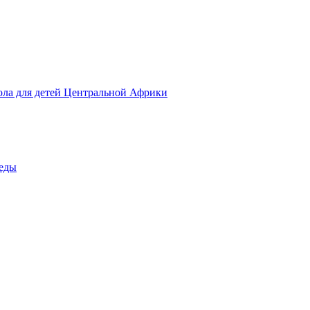
ола для детей Центральной Африки
беды