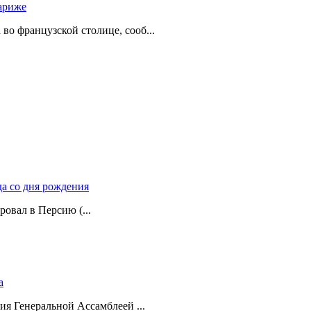
ариже
о французской столице, сооб...
да со дня рождения
ровал в Персию (...
а
ия Генеральной Ассамблеей ...