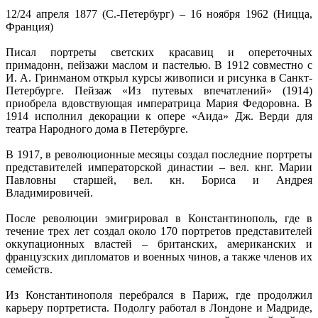
12/24 апреля 1877 (С.-Петербург) – 16 ноября 1962 (Ницца,
Франция)
Писал портреты светских красавиц и опереточных
примадонн, пейзажи маслом и пастелью. В 1912 совместно с
И. А. Гринманом открыл курсы живописи и рисунка в Санкт-
Петербурге. Пейзаж «Из путевых впечатлений» (1914)
приобрела вдовствующая императрица Мария Федоровна. В
1914 исполнил декорации к опере «Аида» Дж. Верди для
театра Народного дома в Петербурге.
В 1917, в революционные месяцы создал последние портреты
представителей императорской династии – вел. кнг. Марии
Павловны старшей, вел. кн. Бориса и Андрея
Владимировичей.
После революции эмигрировал в Константинополь, где в
течение трех лет создал около 170 портретов представителей
оккупационных властей – британских, американских и
французских дипломатов и военных чинов, а также членов их
семейств.
Из Константинополя перебрался в Париж, где продолжил
карьеру портретиста. Подолгу работал в Лондоне и Мадриде,