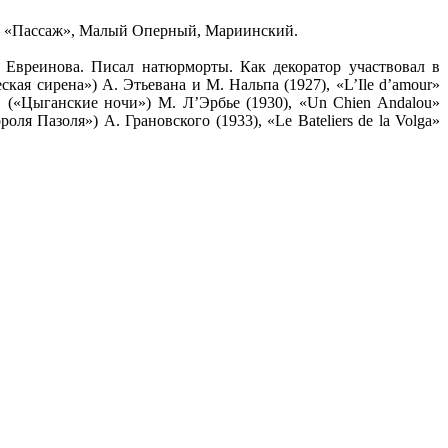
а – «Пассаж», Малый Оперный, Мариинский.
 Евреинова. Писал натюрморты. Как декоратор участвовал в
еская сирена») А. Этьевана и М. Нальпа (1927), «L’Ile d’amour»
s» («Цыганские ночи») М. Л’Эрбье (1930), «Un Chien Andalou»
оля Пазоля») А. Грановского (1933), «Le Bateliers de la Volga»