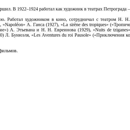
ершил. В 1922–1924 работал как художник в театрах Петроград
ю. Работал художником в кино, сотрудничал с театром Н. Н.
 «Napoléon» А. Ганса (1927), «La sirène des tropiques» («Тропич
е») А. Этьевана и Н. Н. Евреинова (1929), «Nuits de tzigane
) Л. Бунюэля, «Les Aventures du roi Pausole» («Приключения кор
 фильмов.