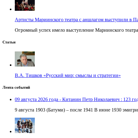
Артисты Мариинского театра с аншлагом выступили в П
Огромный успех имело выступление Мариинского театра в
Статьи
В.А. Тишков «Русский мир: смыслы и стратегии»
Лента событий
09 августа 2026 года - Китанин Петр Николаевич : 123 го
9 августа 1903 (Батуми) – после 1941 В июне 1930 эмигри