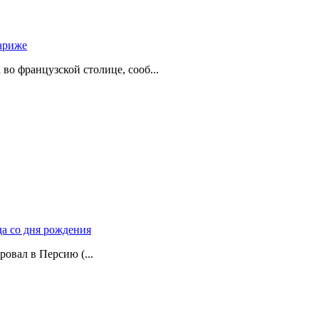
ариже
о французской столице, сооб...
да со дня рождения
ровал в Персию (...