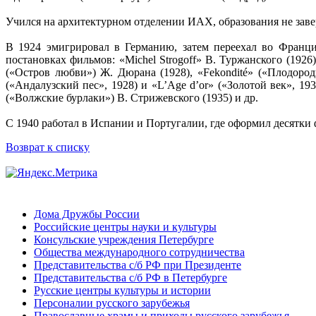
Учился на архитектурном отделении ИАХ, образования не зав
В 1924 эмигрировал в Германию, затем переехал во Франци
постановках фильмов: «Michel Strogoff» В. Туржанского (1926),
(«Остров любви») Ж. Дюрана (1928), «Fekondité» («Плодороди
(«Андалузский пес», 1928) и «L’Age d’or» («Золотой век», 1930
(«Волжские бурлаки») В. Стрижевского (1935) и др.
С 1940 работал в Испании и Португалии, где оформил десятки
Возврат к списку
Дома Дружбы России
Российские центры науки и культуры
Консульские учреждения Петербурге
Общества международного сотрудничества
Представительства с/б РФ при Президенте
Представительства с/б РФ в Петербурге
Русские центры культуры и истории
Персоналии русского зарубежья
Православные храмы и приходы русского зарубежья