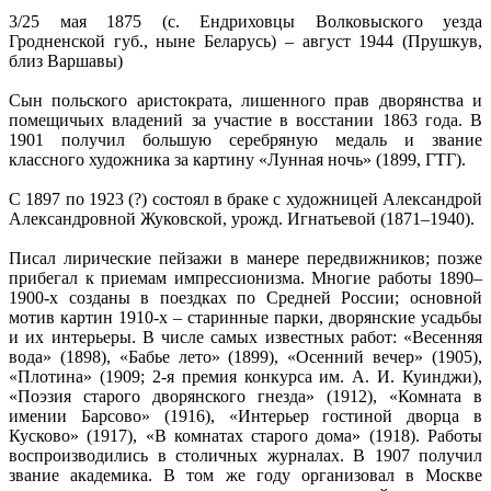
3/25 мая 1875 (с. Ендриховцы Волковыского уезда
Гродненской губ., ныне Беларусь) – август 1944 (Прушкув,
близ Варшавы)
Сын польского аристократа, лишенного прав дворянства и
помещичьих владений за участие в восстании 1863 года. В
1901 получил большую серебряную медаль и звание
классного художника за картину «Лунная ночь» (1899, ГТГ).
С 1897 по 1923 (?) состоял в браке с художницей Александрой
Александровной Жуковской, урожд. Игнатьевой (1871–1940).
Писал лирические пейзажи в манере передвижников; позже
прибегал к приемам импрессионизма. Многие работы 1890–
1900-х созданы в поездках по Средней России; основной
мотив картин 1910-х – старинные парки, дворянские усадьбы
и их интерьеры. В числе самых известных работ: «Весенняя
вода» (1898), «Бабье лето» (1899), «Осенний вечер» (1905),
«Плотина» (1909; 2-я премия конкурса им. А. И. Куинджи),
«Поэзия старого дворянского гнезда» (1912), «Комната в
имении Барсово» (1916), «Интерьер гостиной дворца в
Кусково» (1917), «В комнатах старого дома» (1918). Работы
воспроизводились в столичных журналах. В 1907 получил
звание академика. В том же году организовал в Москве