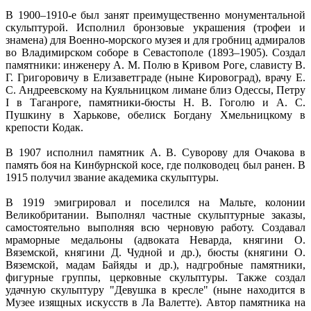
В 1900–1910-е был занят преимущественно монументальной
скульптурой. Исполнил бронзовые украшения (трофеи и
знамена) для Военно-морского музея и для гробниц адмиралов
во Владимирском соборе в Севастополе (1893–1905). Создал
памятники: инженеру А. М. Полю в Кривом Роге, слависту В.
Г. Григоровичу в Елизаветграде (ныне Кировоград), врачу Е.
С. Андреевскому на Куяльницком лимане близ Одессы, Петру
I в Таганроге, памятники-бюсты Н. В. Гоголю и А. С.
Пушкину в Харькове, обелиск Богдану Хмельницкому в
крепости Кодак.
В 1907 исполнил памятник А. В. Суворову для Очакова в
память боя на Кинбурнской косе, где полководец был ранен. В
1915 получил звание академика скульптуры.
В 1919 эмигрировал и поселился на Мальте, колонии
Великобритании. Выполнял частные скульптурные заказы,
самостоятельно выполняя всю черновую работу. Создавал
мраморные медальоны (адвоката Неварда, княгини О.
Вяземской, княгини Д. Чудной и др.), бюсты (княгини О.
Вяземской, мадам Байяды и др.), надгробные памятники,
фигурные группы, церковные скульптуры. Также создал
удачную скульптуру "Девушка в кресле" (ныне находится в
Музее изящных искусств в Ла Валетте). Автор памятника на