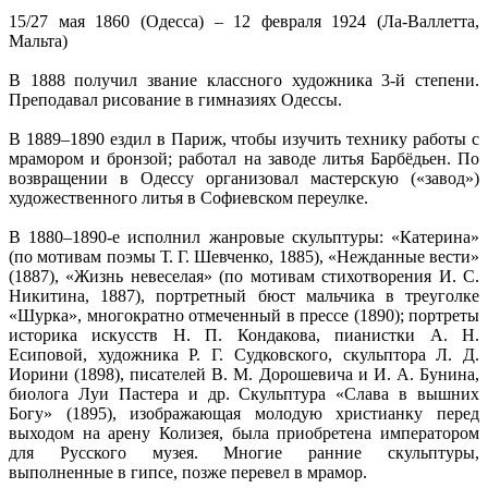
15/27 мая 1860 (Одесса) – 12 февраля 1924 (Ла-Валлетта,
Мальта)
В 1888 получил звание классного художника 3-й степени.
Преподавал рисование в гимназиях Одессы.
В 1889–1890 ездил в Париж, чтобы изучить технику работы с
мрамором и бронзой; работал на заводе литья Барбёдьен. По
возвращении в Одессу организовал мастерскую («завод»)
художественного литья в Софиевском переулке.
В 1880–1890-е исполнил жанровые скульптуры: «Катерина»
(по мотивам поэмы Т. Г. Шевченко, 1885), «Нежданные вести»
(1887), «Жизнь невеселая» (по мотивам стихотворения И. С.
Никитина, 1887), портретный бюст мальчика в треуголке
«Шурка», многократно отмеченный в прессе (1890); портреты
историка искусств Н. П. Кондакова, пианистки А. Н.
Есиповой, художника Р. Г. Судковского, скульптора Л. Д.
Иорини (1898), писателей В. М. Дорошевича и И. А. Бунина,
биолога Луи Пастера и др. Скульптура «Слава в вышних
Богу» (1895), изображающая молодую христианку перед
выходом на арену Колизея, была приобретена императором
для Русского музея. Многие ранние скульптуры,
выполненные в гипсе, позже перевел в мрамор.