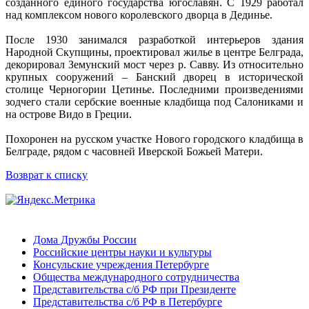
созданного единого государства югославян. С 1929 работал
над комплексом нового королевского дворца в Дединье.
После 1930 занимался разработкой интерьеров здания
Народной Скупщины, проектировал жилье в центре Белграда,
декорировал Земунский мост через р. Савву. Из относительно
крупных сооружений – Банский дворец в исторической
столице Черногории Цетинье. Последними произведениями
зодчего стали сербские военные кладбища под Салониками и
на острове Видо в Греции.
Похоронен на русском участке Нового городского кладбища в
Белграде, рядом с часовней Иверской Божьей Матери.
Возврат к списку
Дома Дружбы России
Российские центры науки и культуры
Консульские учреждения Петербурге
Общества международного сотрудничества
Представительства с/б РФ при Президенте
Представительства с/б РФ в Петербурге