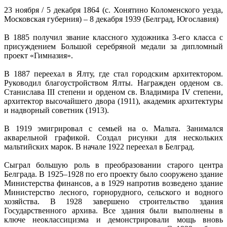
23 ноября / 5 декабря 1864 (с. Хонятино Коломенского уезда,
Московская губерния) – 8 декабря 1939 (Белград, Югославия)
В 1885 получил звание классного художника 3-его класса с
присуждением Большой серебряной медали за дипломный
проект «Гимназия».
В 1887 переехал в Ялту, где стал городским архитектором.
Руководил благоустройством Ялты. Награжден орденом св.
Станислава III степени и орденом св. Владимира IV степени,
архитектор высочайшего двора (1911), академик архитектуры
и надворный советник (1913).
В 1919 эмигрировал с семьей на о. Мальта. Занимался
акварельной графикой. Создал рисунки для нескольких
мальтийских марок. В начале 1922 переехал в Белград.
Сыграл большую роль в преобразовании старого центра
Белграда. В 1925–1928 по его проекту было сооружено здание
Министерства финансов, а в 1929 напротив возведено здание
Министерство лесного, горнорудного, сельского и водного
хозяйства. В 1928 завершено строительство здания
Государственного архива. Все здания были выполнены в
ключе неоклассицизма и демонстрировали мощь вновь