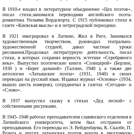
В 1910-е входил в литературное объединение «Цех поэтов»,
писал стихи,занимался переводами английского поэта-
романтика Уильяма Вордсворта. С 1915 публиковал стихи в
газете «Киевская мысль» и в петроградской периодике.
В 1921 эмигрировал в Латвию. Жил в Риге. Занимался
художественным творчеством, руководил театрально-
художественной студией, давал частные уроки
рисования.Продолжал литературную деятельность, писал
стихи, в которых сохранял верность эстетике «Серебряного
века». Выпустил поэтические книги «Солнцерой» (Берлин,
1930 ) и «Берег дальний» (Таллин, 1940 ), а также две
антологии «Латышские поэты» (1931, 1940) в своих
переводах на русский язык. Издавал журнал «Основы» (1934,
вышло шесть номеров), сотрудничал в газетах «Сегодня» и
«Слово».
В 1937 выпустил сказку в стихах «Дед лесной» с
собственными рисунками.
В 1945–1948 работал преподавателем славянского отделения в
Латвийского университета, затем был отстранен от
преподавания. Его переводы из Э. Вейденбаума, К. Скалбе, П.
Розита и других латышских поэтов вошли в двухтомную