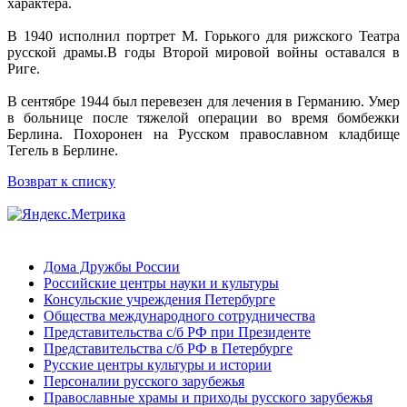
характера.
В 1940 исполнил портрет М. Горького для рижского Театра
русской драмы.В годы Второй мировой войны оставался в
Риге.
В сентябре 1944 был перевезен для лечения в Германию. Умер
в больнице после тяжелой операции во время бомбежки
Берлина. Похоронен на Русском православном кладбище
Тегель в Берлине.
Возврат к списку
Дома Дружбы России
Российские центры науки и культуры
Консульские учреждения Петербурге
Общества международного сотрудничества
Представительства с/б РФ при Президенте
Представительства с/б РФ в Петербурге
Русские центры культуры и истории
Персоналии русского зарубежья
Православные храмы и приходы русского зарубежья