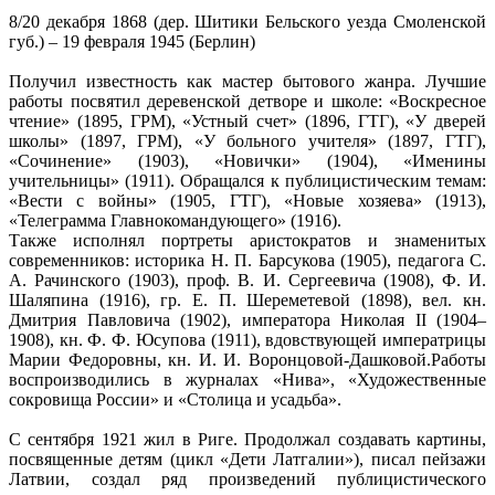
8/20 декабря 1868 (дер. Шитики Бельского уезда Смоленской
губ.) – 19 февраля 1945 (Берлин)
Получил известность как мастер бытового жанра. Лучшие
работы посвятил деревенской детворе и школе: «Воскресное
чтение» (1895, ГРМ), «Устный счет» (1896, ГТГ), «У дверей
школы» (1897, ГРМ), «У больного учителя» (1897, ГТГ),
«Сочинение» (1903), «Новички» (1904), «Именины
учительницы» (1911). Обращался к публицистическим темам:
«Вести с войны» (1905, ГТГ), «Новые хозяева» (1913),
«Телеграмма Главнокомандующего» (1916).
Также исполнял портреты аристократов и знаменитых
современников: историка Н. П. Барсукова (1905), педагога С.
А. Рачинского (1903), проф. В. И. Сергеевича (1908), Ф. И.
Шаляпина (1916), гр. Е. П. Шереметевой (1898), вел. кн.
Дмитрия Павловича (1902), императора Николая II (1904–
1908), кн. Ф. Ф. Юсупова (1911), вдовствующей императрицы
Марии Федоровны, кн. И. И. Воронцовой-Дашковой.Работы
воспроизводились в журналах «Нива», «Художественные
сокровища России» и «Столица и усадьба».
С сентября 1921 жил в Риге. Продолжал создавать картины,
посвященные детям (цикл «Дети Латгалии»), писал пейзажи
Латвии, создал ряд произведений публицистического