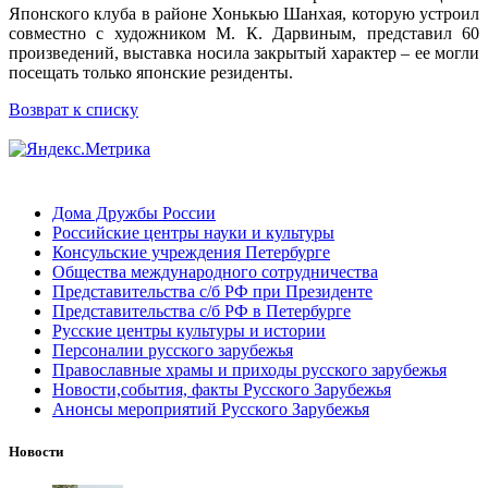
Японского клуба в районе Хонькью Шанхая, которую устроил
совместно с художником М. К. Дарвиным, представил 60
произведений, выставка носила закрытый характер – ее могли
посещать только японские резиденты.
Возврат к списку
Дома Дружбы России
Российские центры науки и культуры
Консульские учреждения Петербурге
Общества международного сотрудничества
Представительства с/б РФ при Президенте
Представительства с/б РФ в Петербурге
Русские центры культуры и истории
Персоналии русского зарубежья
Православные храмы и приходы русского зарубежья
Новости,события, факты Русского Зарубежья
Анонсы мероприятий Русского Зарубежья
Новости