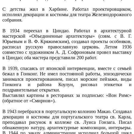
С детства жил в Харбине. Работал проектировщиком,
исполнял декорации и костюмы для театра Железнодорожного
собрания.
В 1934 переехал в Циндао. Работал в архитектурной
мастерской «Объединенные архитекторы» (совм. с В. Г.
Юрьевым и В. Ф. Кряжимским), создавал проекты особняков,
расписал русскую православную церковь. Летом 1936
совместно с художником А. Д. Софроновым провел выставку
в Циндао; оба мастера представили 200 работ.
В 1939, спасаясь от японской интервенции, вместе с семьей
бежал в Гонконг. Не имел постоянной работы, эпизодически
занимался проектированием, писал морские пейзажи, виды
Гонконга и района Коулун, рисовал этикетки и
поздравительные открытки.
Выставлял картины в ресторанах за подписью: «Вон Римс»
(обратное от «Смирнов»).
В 1943 перебрался в португальскую колонию Макао. Создавал
декорации и костюмы для португальского театра св. Карла,
преподавал рисунок в коллеже св. Луиса Гонзага. Писал
обнаженную натуру, архитектурные композиции, интерьеры.
В 1944 по заказу администрации исполнил большой цикл