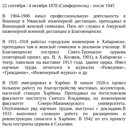
22 сентября / 4 октября 1878 (Симферополь) – после 1945
В 1904-1906 начал профессиональную деятельность в
Виннице в Уманской инженерной дистанции, преподавал в
Винницкой женской гимназии. Пять лет служил в Амурской
инженерной военной дистанции в Благовещенске.
В 1911–1918 работал городским инженером в Хабаровске,
преподавал там в женской гимназии и реальном училище. В
Благовещенске построил Свято-Троицкую церковь
(повторный проект, арх. В. А. Косяков, 1901), в Хабаровске –
театр, павильон на выставке 1913 года, здание цирка. Имел
научные труды, печатался в журналах «Разведчик»,
«Гражданин», «Инженерный журнал» и др.
В 1920 эмигрировал в Харбин. В начале 1920-х провел
большую работу по благоустройству мостовых, коллекторов,
насосной станции Харбина. Преподавал на богословском
факультете института Святого Владимира, на инженерном
факультете Северо-Маньчжурского университета.
Опубликовал ряд научных трудов, выступал с докладами.В
1933 выполнил сложную работу по расширению и
реконструкции синагоги в Харбине. В 1942 по его проекту
была построена церковь в Сахаляне.