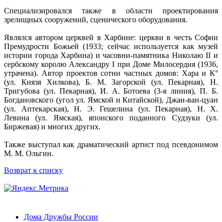
Специализировался также в области проектирования
зрелищных сооружений, сценического оборудования.
Являлся автором церквей в Харбине: церкви в честь Софии
Премудрости Божьей (1933; сейчас используется как музей
истории города Харбина) и часовни-памятника Николаю II и
сербскому королю Александру I при Доме Милосердия (1936,
утрачена). Автор проектов сотни частных домов: Хара и К°
(ул. Князя Хилкова), Б. М. Загорской (ул. Пекарная), Н.
Тригубова (ул. Пекарная), И. А. Ботоева (3-я линия), П. Б.
Богдановского (угол ул. Ямской и Китайской), Джан-ван-цуан
(ул. Аптекарская), Н. Э. Гешелина (ул. Пекарная), Н. Х.
Левина (ул. Ямская), японского поданного Судзуки (ул.
Биржевая) и многих других.
Также выступал как драматический артист под псевдонимом
М. М. Ольгин.
Возврат к списку
Дома Дружбы России