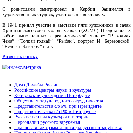
С родителями эмигрировал в Харбин. Занимался в
художественных студиях, участвовал в выставках.
В 1941 принял участие в выставке пяти художников в залах
Христианского союза молодых людей (ХСМЛ). Представил 13
работ, выполненных в реалистической манере: “В холмах
Чена”, “Толкай-толкай”, “Рыбак”, портрет И. Березовской,
“Вечер за Затоном” и др.
Возврат к списку
Дома Дружбы России
Российские центры науки и культуры
Консульские учреждения Петербурге
Общества международного сотрудничества
Представительства с/б РФ при Президенте
Представительства с/б РФ в Петербурге
Русские центры культуры и истории
Персоналии русского зарубежья
Православные храмы и приходы русского зарубежья
Новости,события, факты Русского Зарубежья