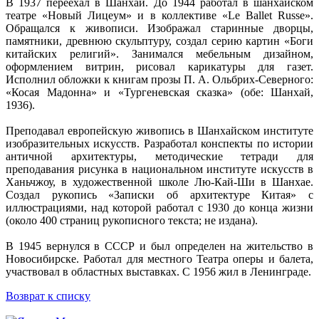
В 1937 переехал в Шанхай. До 1944 работал в шанхайском
театре «Новый Лицеум» и в коллективе «Le Ballet Russe».
Обращался к живописи. Изображал старинные дворцы,
памятники, древнюю скульптуру, создал серию картин «Боги
китайских религий». Занимался мебельным дизайном,
оформлением витрин, рисовал карикатуры для газет.
Исполнил обложки к книгам прозы П. А. Ольбрих-Северного:
«Косая Мадонна» и «Тургеневская сказка» (обе: Шанхай,
1936).
Преподавал европейскую живопись в Шанхайском институте
изобразительных искусств. Разработал конспекты по истории
античной архитектуры, методические тетради для
преподавания рисунка в национальном институте искусств в
Ханьчжоу, в художественной школе Лю-Кай-Ши в Шанхае.
Создал рукопись «Записки об архитектуре Китая» с
иллюстрациями, над которой работал с 1930 до конца жизни
(около 400 страниц рукописного текста; не издана).
В 1945 вернулся в СССР и был определен на жительство в
Новосибирске. Работал для местного Театра оперы и балета,
участвовал в областных выставках. С 1956 жил в Ленинграде.
Возврат к списку