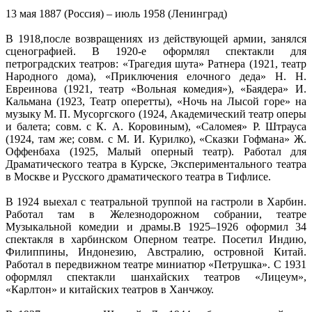
13 мая 1887 (Россия) – июль 1958 (Ленинград)
В 1918,после возвращениях из действующей армии, занялся
сценографией. В 1920-е оформлял спектакли для
петроградских театров: «Трагедия шута» Ратнера (1921, театр
Народного дома), «Приключения елочного деда» Н. Н.
Евреинова (1921, театр «Вольная комедия»), «Баядера» И.
Кальмана (1923, Театр оперетты), «Ночь на Лысой горе» на
музыку М. П. Мусоргского (1924, Академический театр оперы
и балета; совм. с К. А. Коровиным), «Саломея» Р. Штрауса
(1924, там же; совм. с М. И. Курилко), «Сказки Гофмана» Ж.
Оффенбаха (1925, Малый оперный театр). Работал для
Драматического театра в Курске, Экспериментального театра
в Москве и Русского драматического театра в Тифлисе.
В 1924 выехал с театральной труппой на гастроли в Харбин.
Работал там в Железнодорожном собрании, театре
Музыкальной комедии и драмы.В 1925–1926 оформил 34
спектакля в харбинском Оперном театре. Посетил Индию,
Филиппины, Индонезию, Австралию, островной Китай.
Работал в передвижном театре миниатюр «Петрушка». С 1931
оформлял спектакли шанхайских театров «Лицеум»,
«Карлтон» и китайских театров в Ханчжоу.