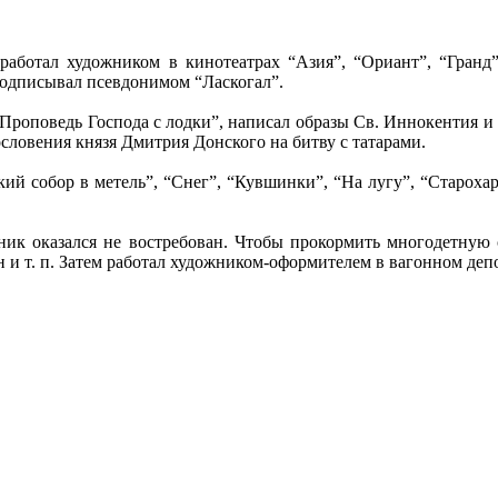
 работал художником в кинотеатрах “Азия”, “Ориант”, “Гранд”
подписывал псевдонимом “Ласкогал”.
Проповедь Господа с лодки”, написал образы Св. Иннокентия и
словения князя Дмитрия Донского на битву с татарами.
кий собор в метель”, “Снег”, “Кувшинки”, “На лугу”, “Староха
жник оказался не востребован. Чтобы прокормить многодетну
н и т. п. Затем работал художником-оформителем в вагонном деп