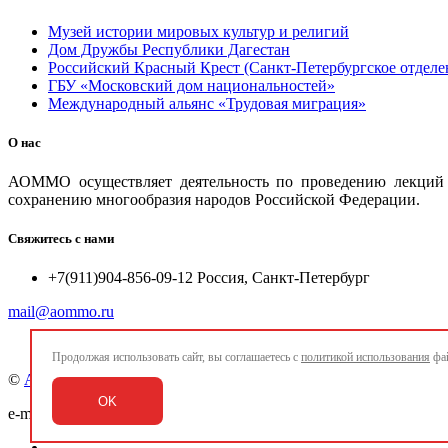
Музей истории мировых культур и религий
Дом Дружбы Республики Дагестан
Российский Красный Крест (Санкт-Петербургское отделе
ГБУ «Московский дом национальностей»
Международный альянс «Трудовая миграция»
О нас
АОММО осуществляет деятельность по проведению лекций и
сохранению многообразия народов Российской Федерации.
Свяжитесь с нами
+7(911)904-856-09-12 Россия, Санкт-Петербург
mail@aommo.ru
Продолжая использовать сайт, вы соглашаетесь с
политикой использования
фай
©
Ассоциация организаций по реализации национальных про
OK
e-mail:
mail@aommo.ru