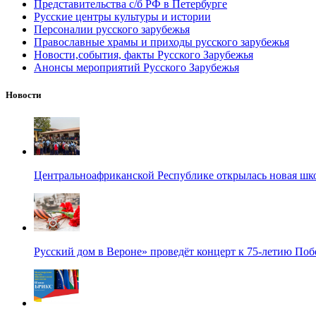
Представительства с/б РФ в Петербурге
Русские центры культуры и истории
Персоналии русского зарубежья
Православные храмы и приходы русского зарубежья
Новости,события, факты Русского Зарубежья
Анонсы мероприятий Русского Зарубежья
Новости
Центральноафриканской Республике открылась новая шк
Русский дом в Вероне» проведёт концерт к 75-летию По