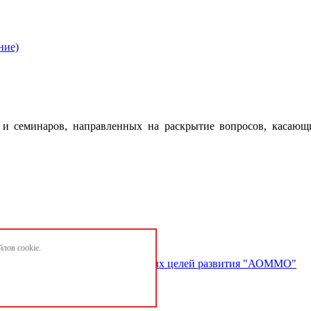
ние)
 семинаров, направленных на раскрытие вопросов, касающ
лов cookie.
ектов и достижению национальных целей развития "АОММО"