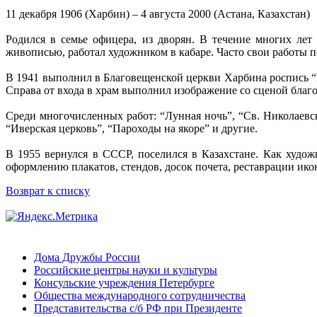
11 декабря 1906 (Харбин) – 4 августа 2000 (Астана, Казахстан)
Родился в семье офицера, из дворян. В течение многих лет
живописью, работал художником в кабаре. Часто свои работы 
В 1941 выполнил в Благовещенской церкви Харбина роспись “
Справа от входа в храм выполнил изображение со сценой благо
Среди многочисленных работ: “Лунная ночь”, “Св. Николаевс
“Иверская церковь”, “Пароходы на якоре” и другие.
В 1955 вернулся в СССР, поселился в Казахстане. Как худо
оформлению плакатов, стендов, досок почета, реставрации ико
Возврат к списку
Дома Дружбы России
Российские центры науки и культуры
Консульские учреждения Петербурге
Общества международного сотрудничества
Представительства с/б РФ при Президенте