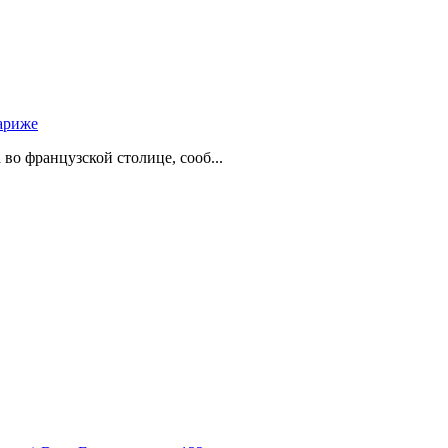
ариже
о французской столице, сооб...