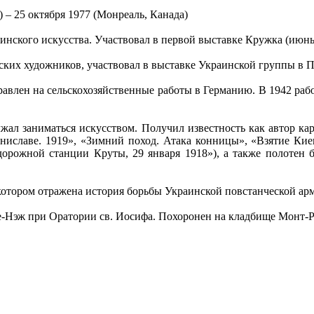
 – 25 октября 1977 (Монреаль, Канада)
инского искусства. Участвовал в первой выставке Кружка (июнь
ких художников, участвовал в выставке Украинской группы в П
равлен на сельскохозяйственные работы в Германию. В 1942 ра
лжал заниматься искусством. Получил известность как автор к
ниславе. 1919», «Зимний поход. Атака конницы», «Взятие Киев
орожной станции Круты, 29 января 1918»), а также полотен б
котором отражена история борьбы Украинской повстанческой ар
е-Нэж при Оратории св. Иосифа. Похоронен на кладбище Монт-Ро