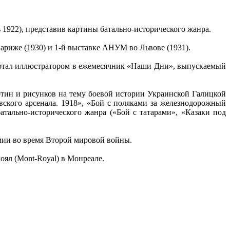
 1922), представив картины батально-исторического жанра.
ариже (1930) и 1-й выставке АНУМ во Львове (1931).
ботал иллюстратором в ежемесячник «Наши Дни», выпускаемый
артин и рисунков на тему боевой истории Украинской Галицкой
ского арсенала. 1918», «Бой с поляками за железнодорожный
атально-исторического жанра («Бой с татарами», «Казаки под
мии во время Второй мировой войны.
ял (Mont-Royal) в Монреале.