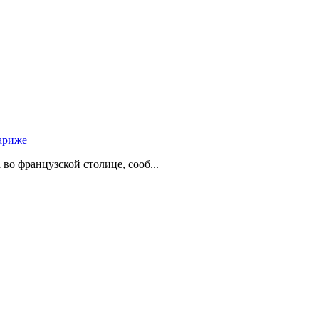
ариже
о французской столице, сооб...