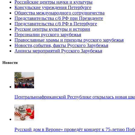
Российские центры науки и культуры
Консульские учреждения Петербурге
Общества международного сотрудничества
Представительства с/б РФ при Президенте
Представительства с/б РФ в Петербурге
Русские центры культуры и истории
Персоналии русского зарубежья
Православные храмы и приходы русского зарубежья
Новости,события, факты Русского Зарубежья
Анонсы мероприятий Русского Зарубежья
Новости
Центральноафриканской Республике открылась новая шк
Русский дом в Вероне» проведёт концерт к 75-летию По