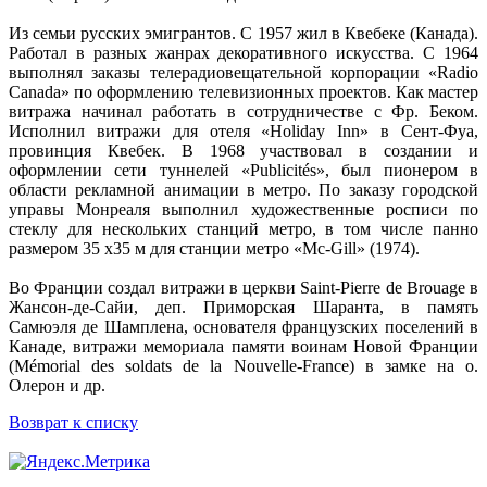
Из семьи русских эмигрантов. С 1957 жил в Квебеке (Канада).
Работал в разных жанрах декоративного искусства. С 1964
выполнял заказы телерадиовещательной корпорации «Radio
Canada» по оформлению телевизионных проектов. Как мастер
витража начинал работать в сотрудничестве с Фр. Беком.
Исполнил витражи для отеля «Holiday Inn» в Сент-Фуа,
провинция Квебек. В 1968 участвовал в создании и
оформлении сети туннелей «Publicités», был пионером в
области рекламной анимации в метро. По заказу городской
управы Монреаля выполнил художественные росписи по
стеклу для нескольких станций метро, в том числе панно
размером 35 х35 м для станции метро «Mc-Gill» (1974).
Во Франции создал витражи в церкви Saint-Pierre de Brouage в
Жансон-де-Сайи, деп. Приморская Шаранта, в память
Самюэля де Шамплена, основателя французских поселений в
Канаде, витражи мемориала памяти воинам Новой Франции
(Mémorial des soldats de la Nouvelle-France) в замке на о.
Олерон и др.
Возврат к списку