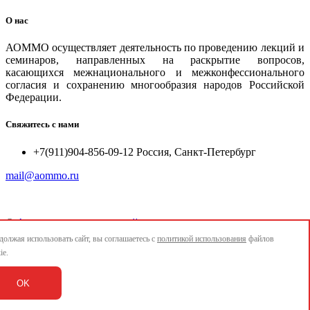
О нас
АОММО осуществляет деятельность по проведению лекций и
семинаров, направленных на раскрытие вопросов,
касающихся межнационального и межконфессионального
согласия и сохранению многообразия народов Российской
Федерации.
Свяжитесь с нами
+7(911)904-856-09-12 Россия, Санкт-Петербург
mail@aommo.ru
©
Ассоциация организаций по реализации национальных
проектов и достижению национальных целей развития
олжая использовать сайт, вы соглашаетесь с
политикой использования
файлов
"АОММО"
ie.
e-mail:
mail@aommo.ru
OK