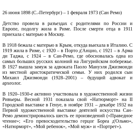
26 июня 1898 (С.-Петербург) – 1 февраля 1973 (Сан Ремо)
Детство провела в разъездах с родителями по России и
Европе, подолгу жила в Риме. После смерти отца в 1911
приехала с матерью в Москву.
В 1918 бежала с матерью в Крым, откуда выехала в Италию. С
1919 жила в Риме, с 1920 – в Порто д'Анцио, с 1921 – в Арма
ди Таджа, с 1924 – в Сан-Ремо, где обосновалась одна из
самых больших русских колоний на Лигурийском побережье.
В 1927 вышла замуж за адвоката Паоло Мануэля Джизмонди
из местной аристократической семьи. У них родился сын
Михаил Джизмонди (1928–2001) – будущий адвокат и
археолог.
В 1920–1930-е активно участвовала в художественной жизни
Ривьеры. Весной 1931 показала свой «Натюрморт» на II
Городской выставке в Генуе, в ноябре 1931 – декабре 1932 на
Первой художественной выставке деятелей искусства Сан-
Ремо демонстрировалось шесть ее произведений («Праведное
чтение»; «Его превосходительство герцог Бореа д'Ольмо»,
«Натюрморт», «Мой ребенок», «Мой муж» и «Портрет»).