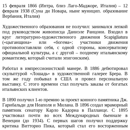
15 февраля 1866 (Интра, близ Лаго-Маджоре, Италия) – 12
февраля 1938 (Суна ди Новара, ныне муницип. образование
Вербания, Италия)
Художественного образования не получил: занимался лепкой
под руководством живописца Даниэле Ранцони. Входил в
круг литературно-художественного движения Scapigliatura
(«цыганщина» или «богема»; участники движения
противопоставляли себя, с одной стороны, консерватизму
официальной культуры, а с другой – позднему итальянскому
романтизму, который считали эпигонским).
Работал в импрессионистской манере. В 1886 дебютировал
скульптурой «Лошадь» в художественной галерее Брера. В
том же году побывал в США и провел персональную
выставку. С этого времени стал получать заказы от богатых
итальянских клиентов.
В 1890 получил 1-ю премию за проект конного памятника Дж.
Гарибальди для Неаполя и Милана. В 1896 создал мраморный
памятник сенатору Карло Кадорна в Палланце. С 1895
участвовал почти во всех Международных бьеннале в
Венеции (до 1934). С первых шагов получил поддержку
критика Витторио Пика, который стал его восторженным