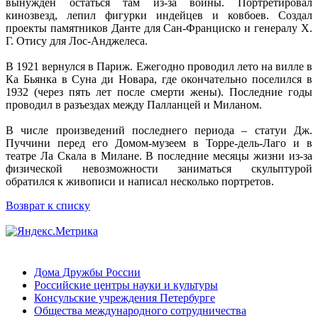
вынужден остаться там из-за войны. Портретировал
кинозвезд, лепил фигурки индейцев и ковбоев. Создал
проекты памятников Данте для Сан-Франциско и генералу Х.
Г. Отису для Лос-Анджелеса.
В 1921 вернулся в Париж. Ежегодно проводил лето на вилле в
Ка Бьянка в Суна ди Новара, где окончательно поселился в
1932 (через пять лет после смерти жены). Последние годы
проводил в разъездах между Палланцей и Миланом.
В числе произведений последнего периода – статуи Дж.
Пуччини перед его Домом-музеем в Торре-дель-Лаго и в
театре Ла Скала в Милане. В последние месяцы жизни из-за
физической невозможности заниматься скульптурой
обратился к живописи и написал несколько портретов.
Возврат к списку
Дома Дружбы России
Российские центры науки и культуры
Консульские учреждения Петербурге
Общества международного сотрудничества