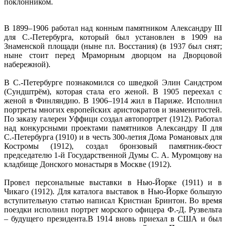
поклонником.
В 1899–1906 работал над конным памятником Александру III
для С.-Петербурга, который был установлен в 1909 на
Знаменской площади (ныне пл. Восстания) (в 1937 был снят;
ныне стоит перед Мраморным дворцом на Дворцовой
набережной).
В С.-Петербурге познакомился со шведкой Элин Сандстром
(Сундштрём), которая стала его женой. В 1905 переехал с
женой в Финляндию. В 1906–1914 жил в Париже. Исполнил
портреты многих европейских аристократов и знаменитостей.
По заказу галереи Уффици создал автопортрет (1912). Работал
над конкурсными проектами памятников Александру II для
С.-Петербурга (1910) и в честь 300-летия Дома Романовых для
Костромы (1912), создал бронзовый памятник-бюст
председателю 1-й Государственной Думы С. А. Муромцову на
кладбище Донского монастыря в Москве (1912).
Провел персональные выставки в Нью-Йорке (1911) и в
Чикаго (1912). Для каталога выставок в Нью-Йорке большую
вступительную статью написал Кристиан Бринтон. Во время
поездки исполнил портрет морского офицера Ф.-Д. Рузвельта
– будущего президента.В 1914 вновь приехал в США и был