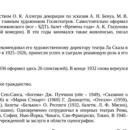
твом О. К. Аллегри декорации по эскизам А. Н. Бенуа, М. В.
, главным художником Госактеатров. Самостоятельно оформил
ковского (все – БДТ), балет «Времена года» А. К. Глазунова
й комедии). В эти годы занимался также живописью, писал
комендовал его художественному директору театра Ла Скала в
 в 1925–1926, принесли успех и сыграли решающую роль в его
36 оформил здесь 26 спектаклей). В конце 1932 снова вернулся
кое гражданство.
Сен-Санса, «Богема» Дж. Пуччини (обе – 1949), «Сказание о
6) и «Мария Стюарт» (1969) Г. Доницетти, «Отелло» (1959),
, балеты «Белькис» О. Респиги (1932, балетм. Л. Ф. Мясин),
Лишин). Одновременно сотрудничал в оперных театрах Рима,
, Софии, Нью-Йорка, Чикаго, Сан-Франциско, Токио. В 1940–
чрежденной за заслуги в области сценографии.