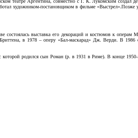
мском театре Аргентина, совместно с Г. К. Лукомским создал д
ботал художником-постановщиком в фильме «Выстрел».Позже уч
ве состоялась выставка его декораций и костюмов к операм М
Бриттена, в 1978 – оперу «Бал-маскарад» Дж. Верди. В 1986 
 которой родился сын Роман (р. в 1931 в Риме). В конце 195