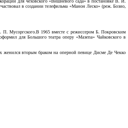
екорации для чеховского «Вишневого сада» в постановке В. И.
аствовал в создании телефильма «Манон Леско» (реж. Бозио,
. П. Мусоргского.В 1965 вместе с режиссером Б. Покровским
оформил для Большого театра оперу «Мазепа» Чайковского в
0-х женился вторым браком на оперной певице Дисме Де Чекко