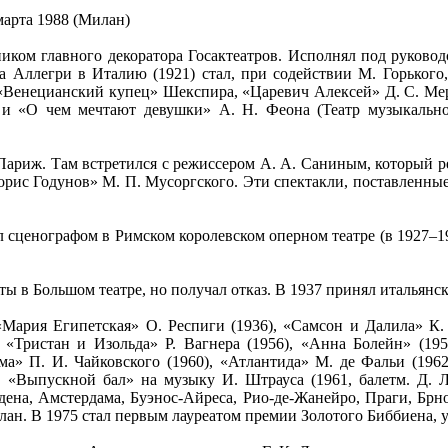
 марта 1988 (Милан)
иком главного декоратора Госактеатров. Исполнял под руководс
да Аллегри в Италию (1921) стал, при содействии М. Горького
«Венецианский купец» Шекспира, «Царевич Алексей» Д. С. Мереж
 и «О чем мечтают девушки» А. Н. Феона (Театр музыкально
риж. Там встретился с режиссером А. А. Саниным, который ре
рис Годунов» М. П. Мусоргского. Эти спектакли, поставленные
ал сценографом в Римском королевском оперном театре (в 1927–19
ты в Большом театре, но получал отказ. В 1937 принял итальянс
«Мария Египетская» О. Респиги (1936), «Самсон и Далила» К. 
 «Тристан и Изольда» Р. Вагнера (1956), «Анна Болейн» (195
ма» П. И. Чайковского (1960), «Атлантида» М. де Фальи (1962)
 «Выпускной бал» на музыку И. Штрауса (1961, балетм. Д. 
ена, Амстердама, Буэнос-Айреса, Рио-де-Жанейро, Праги, Брно
ан. В 1975 стал первым лауреатом премии Золотого Биббиена, у