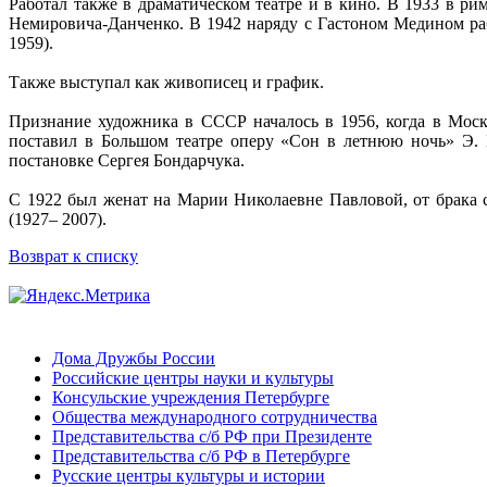
Работал также в драматическом театре и в кино. В 1933 в ри
Немировича-Данченко. В 1942 наряду с Гастоном Медином ра
1959).
Также выступал как живописец и график.
Признание художника в СССР началось в 1956, когда в Моск
поставил в Большом театре оперу «Сон в летнюю ночь» Э. 
постановке Сергея Бондарчука.
С 1922 был женат на Марии Николаевне Павловой, от брака с
(1927– 2007).
Возврат к списку
Дома Дружбы России
Российские центры науки и культуры
Консульские учреждения Петербурге
Общества международного сотрудничества
Представительства с/б РФ при Президенте
Представительства с/б РФ в Петербурге
Русские центры культуры и истории