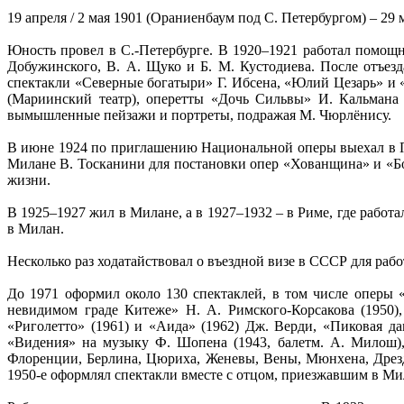
19 апреля / 2 мая 1901 (Ораниенбаум под С. Петербургом) – 29
Юность провел в С.-Петербурге. В 1920–1921 работал помощн
Добужинского, В. А. Щуко и Б. М. Кустодиева. После отъез
спектакли «Северные богатыри» Г. Ибсена, «Юлий Цезарь» и 
(Мариинский театр), оперетты «Дочь Сильвы» И. Кальмана
вымышленные пейзажи и портреты, подражая М. Чюрлёнису.
В июне 1924 по приглашению Национальной оперы выехал в Па
Милане В. Тосканини для постановки опер «Хованщина» и «Бо
жизни.
В 1925–1927 жил в Милане, а в 1927–1932 – в Риме, где работ
в Милан.
Несколько раз ходатайствовал о въездной визе в СССР для рабо
До 1971 оформил около 130 спектаклей, в том числе оперы 
невидимом граде Китеже» Н. А. Римского-Корсакова (1950),
«Риголетто» (1961) и «Аида» (1962) Дж. Верди, «Пиковая да
«Видения» на музыку Ф. Шопена (1943, балетм. А. Милош),
Флоренции, Берлина, Цюриха, Женевы, Вены, Мюнхена, Дрезд
1950-е оформлял спектакли вместе с отцом, приезжавшим в Мил