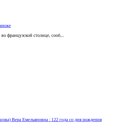
ариже
о французской столице, сооб...
цова) Вера Емельяновна : 122 года со дня рождения