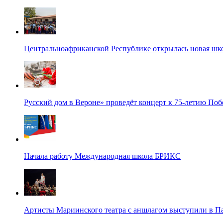
Центральноафриканской Республике открылась новая шк
Русский дом в Вероне» проведёт концерт к 75-летию По
Начала работу Международная школа БРИКС
Артисты Мариинского театра с аншлагом выступили в П