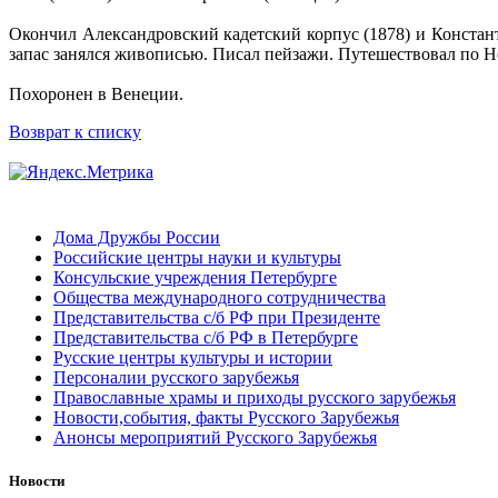
Окончил Александровский кадетский корпус (1878) и Констан
запас занялся живописью. Писал пейзажи. Путешествовал по 
Похоронен в Венеции.
Возврат к списку
Дома Дружбы России
Российские центры науки и культуры
Консульские учреждения Петербурге
Общества международного сотрудничества
Представительства с/б РФ при Президенте
Представительства с/б РФ в Петербурге
Русские центры культуры и истории
Персоналии русского зарубежья
Православные храмы и приходы русского зарубежья
Новости,события, факты Русского Зарубежья
Анонсы мероприятий Русского Зарубежья
Новости