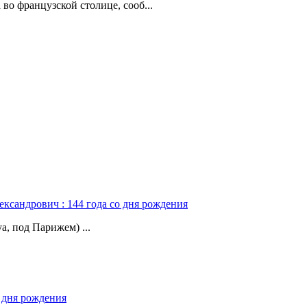
о французской столице, сооб...
ександрович : 144 года со дня рождения
а, под Парижем) ...
о дня рождения