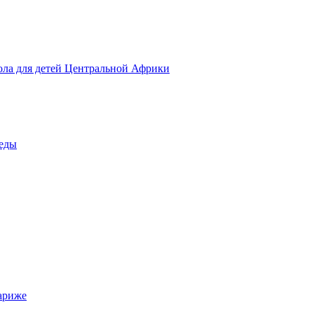
ола для детей Центральной Африки
беды
ариже