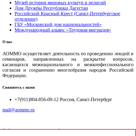
Музей истории мировых культур и религий
Дом Дружбы Республики Дагестан
Российский Красный Крест (Санкт-Петербургское
отделение)
ГБУ «Московский дом национальностей»
Международный альянс «Трудовая миграция»
О нас
АОММО осуществляет деятельность по проведению лекций и
семинаров, направленных на раскрытие вопросов,
касающихся межнационального и межконфессионального
согласия и сохранению многообразия народов Российской
Федерации.
Свяжитесь с нами
+7(911)904-856-09-12 Россия, Санкт-Петербург
mail@aommo.ru
©
Ассоциация организаций по реализации национальных
проектов и достижению национальных целей развития