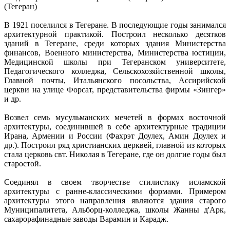
(Тегеран)
В 1921 поселился в Тегеране. В последующие годы занимался
архитектурной практикой. Построил несколько десятков
зданий в Тегеране, среди которых здания Министерства
финансов, Военного министерства, Министерства юстиции,
Медицинской школы при Тегеранском университете,
Педагогического колледжа, Сельскохозяйственной школы,
Главной почты, Итальянского посольства, Ассирийской
церкви на улице Форсат, представительства фирмы «Зингер»
и др.
Возвел семь мусульманских мечетей в формах восточной
архитектуры, соединившей в себе архитектурные традиции
Ирана, Армении и России (Фахрэт Доулех, Амин Доулех и
др.). Построил ряд христианских церквей, главной из которых
стала церковь свт. Николая в Тегеране, где он долгие годы был
старостой.
Соединял в своем творчестве стилистику исламской
архитектуры с ранне-классическими формами. Примером
архитектуры этого направления являются здания старого
Муниципалитета, Альборц-колледжа, школы Жанны д'Арк,
сахарорафинадные заводы Варамин и Карадж.