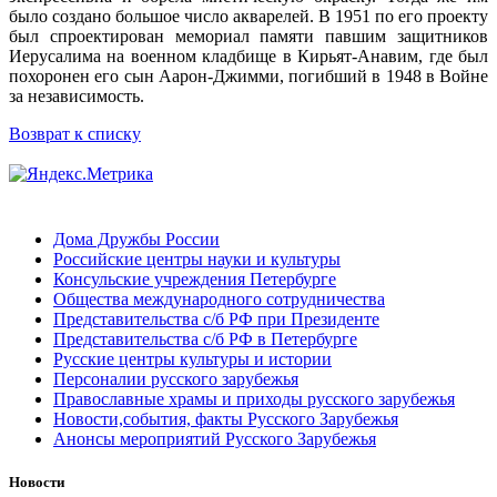
было создано большое число акварелей. В 1951 по его проекту
был спроектирован мемориал памяти павшим защитников
Иерусалима на военном кладбище в Кирьят-Анавим, где был
похоронен его сын Аарон-Джимми, погибший в 1948 в Войне
за независимость.
Возврат к списку
Дома Дружбы России
Российские центры науки и культуры
Консульские учреждения Петербурге
Общества международного сотрудничества
Представительства с/б РФ при Президенте
Представительства с/б РФ в Петербурге
Русские центры культуры и истории
Персоналии русского зарубежья
Православные храмы и приходы русского зарубежья
Новости,события, факты Русского Зарубежья
Анонсы мероприятий Русского Зарубежья
Новости