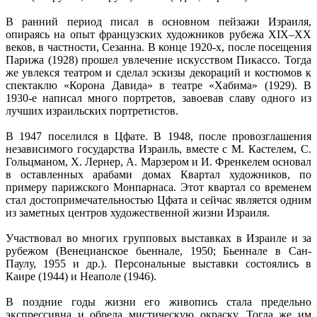
В ранний период писал в основном пейзажи Израиля,
опираясь на опыт французских художников рубежа XIX–ХХ
веков, в частности, Сезанна. В конце 1920-х, после посещения
Парижа (1928) прошел увлечение искусством Пикассо. Тогда
же увлекся театром и сделал эскизы декораций и костюмов к
спектаклю «Корона Давида» в театре «Хабима» (1929). В
1930-е написал много портретов, завоевав славу одного из
лучших израильских портретистов.
В 1947 поселился в Цфате. В 1948, после провозглашения
независимого государства Израиль, вместе с М. Кастелем, С.
Гольцманом, Х. Лернер, А. Марзером и И. Френкелем основал
в оставленных арабами домах Квартал художников, по
примеру парижского Монпарнаса. Этот квартал со временем
стал достопримечательностью Цфата и сейчас является одним
из заметных центров художественной жизни Израиля.
Участвовал во многих групповых выставках в Израиле и за
рубежом (Венецианское бьеннале, 1950; Бьеннале в Сан-
Паулу, 1955 и др.). Персональные выставки состоялись в
Каире (1944) и Неаполе (1946).
В поздние годы жизни его живопись стала предельно
экспрессивна и обрела мистическую окраску. Тогда же им