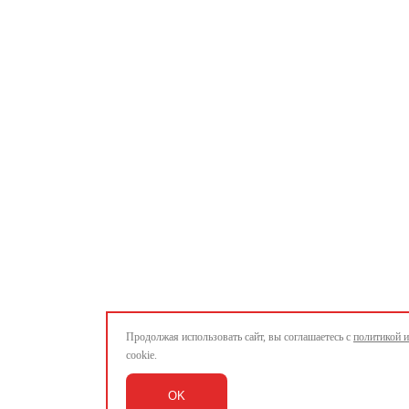
Продолжая использовать сайт, вы соглашаетесь с
политикой 
cookie.
OK