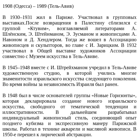
1908 (Одесса) – 1989 (Тель-Авив)
В 1930–1931 жил в Париже. Участвовал в групповых
выставках.После возвращения в Палестину сблизился с
группой «Ктувим», возглавляемой литераторами А.
Шлёнским, Э. Штейнманом, Э. Зусманом и живописцами А.
Навоном и Д. Хендлером. Тогда же вошел в Ассоциацию
живописцев и скульпторов, во главе с И. Зарицким. В 1932
участвовал в Общей выставке художников Ассоциации
совместно с Музеем искусства в Тель-Авиве.
В 1945–1948 вместе с И. Штрейхманом учредил в Тель-Авиве
художественную студию, в которой учились многие
знаменитости израильского искусства следующего поколения.
Во время войны за независимость Израиля был ранен.
В 1948 был в числе основателей группы «Новые Горизонты»,
которая декларировала создание нового израильского
искусства, свободного от тематической тенденции и
иллюстративности. В дальнейшем разрабатывал
индивидуальный живописный стиль, соединяющий опыт
позднего кубизма и экспрессивную манеру Парижской
школы. Работал в технике акварели и масляной живописи. В
1950-е перешел к лирической абстракции.