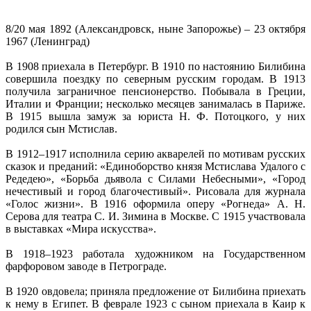
8/20 мая 1892 (Александровск, ныне Запорожье) – 23 октября
1967 (Ленинград)
В 1908 приехала в Петербург. В 1910 по настоянию Билибина
совершила поездку по северным русским городам. В 1913
получила заграничное пенсионерство. Побывала в Греции,
Италии и Франции; несколько месяцев занималась в Париже.
В 1915 вышла замуж за юриста Н. Ф. Потоцкого, у них
родился сын Мстислав.
В 1912–1917 исполнила серию акварелей по мотивам русских
сказок и преданий: «Единоборство князя Мстислава Удалого с
Редедею», «Борьба дьявола с Силами Небесными», «Город
нечестивый и город благочестивый». Рисовала для журнала
«Голос жизни». В 1916 оформила оперу «Рогнеда» А. Н.
Серова для театра С. И. Зимина в Москве. С 1915 участвовала
в выставках «Мира искусства».
В 1918–1923 работала художником на Государственном
фарфоровом заводе в Петрограде.
В 1920 овдовела; приняла предложение от Билибина приехать
к нему в Египет. В феврале 1923 с сыном приехала в Каир к