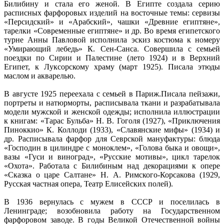
Билибину и стала его женой. В Египте создала серию
расписных фарфоровых изделий на восточные темы: сервизы
«Персидский» и «Арабский», чашки «Древние египтяне»,
тарелки «Современные египтяне» и др. Во время египетского
турне Анны Павловой исполнила эскиз костюма к номеру
«Умирающий лебедь» К. Сен-Санса. Совершила с семьей
поездки по Сирии и Палестине (лето 1924) и в Верхний
Египет, к Луксорскому храму (март 1925). Писала этюды
маслом и акварелью.
В августе 1925 переехала с семьей в Париж.Писала пейзажи,
портреты и натюрморты, расписывала ткани и разрабатывала
модели мужской и женской одежды; исполнила иллюстрации
к книгам: «Тарас Бульба» Н. В. Гоголя (1927), «Приключения
Пиноккио» К. Коллоди (1933), «Славянские мифы» (1934) и
др. Расписывала фарфор для Севрской мануфактуры: блюда
«Господин в цилиндре с моноклем», «Голова быка и овощи»,
вазы «Гуси и виноград», «Русские мотивы», цикл тарелок
«Охота». Работала с Билибиным над декорациями к опере
«Сказка о царе Салтане» Н. А. Римского-Корсакова (1929,
Русская частная опера, Театр Елисейских полей).
В 1936 вернулась с мужем в СССР и поселилась в
Ленинграде; возобновила работу на Государственном
фарфоровом заводе. В годы Великой Отечественной войны