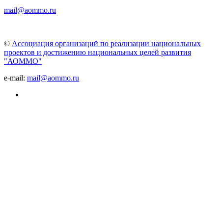
mail@aommo.ru
©
Ассоциация организаций по реализации национальных
проектов и достижению национальных целей развития
"АОММО"
e-mail:
mail@aommo.ru