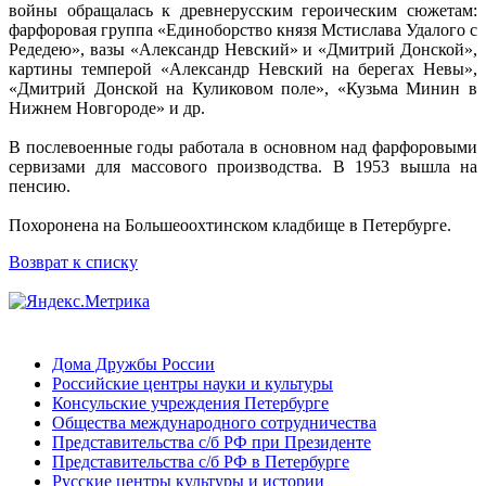
войны обращалась к древнерусским героическим сюжетам:
фарфоровая группа «Единоборство князя Мстислава Удалого с
Редедею», вазы «Александр Невский» и «Дмитрий Донской»,
картины темперой «Александр Невский на берегах Невы»,
«Дмитрий Донской на Куликовом поле», «Кузьма Минин в
Нижнем Новгороде» и др.
В послевоенные годы работала в основном над фарфоровыми
сервизами для массового производства. В 1953 вышла на
пенсию.
Похоронена на Большеоохтинском кладбище в Петербурге.
Возврат к списку
Дома Дружбы России
Российские центры науки и культуры
Консульские учреждения Петербурге
Общества международного сотрудничества
Представительства с/б РФ при Президенте
Представительства с/б РФ в Петербурге
Русские центры культуры и истории