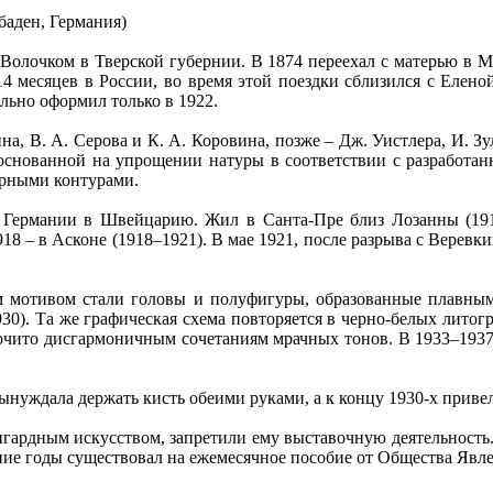
сбаден, Германия)
олочком в Тверской губернии. В 1874 переехал с матерью в Мо
4 месяцев в России, во время этой поездки сблизился с Елен
льно оформил только в 1922.
, В. А. Серова и К. А. Коровина, позже – Дж. Уистлера, И. Зул
, основанной на упрощении натуры в соответствии с разрабо
ерными контурами.
Германии в Швейцарию. Жил в Санта-Пре близ Лозанны (191
 – в Асконе (1918–1921). В мае 1921, после разрыва с Веревкин
м мотивом стали головы и полуфигуры, образованные плавны
930). Та же графическая схема повторяется в черно-белых литогр
очито дисгармоничным сочетаниям мрачных тонов. В 1933–1937 
ынуждала держать кисть обеими руками, а к концу 1930-х приве
нгардным искусством, запретили ему выставочную деятельность
ние годы существовал на ежемесячное пособие от Общества Явле