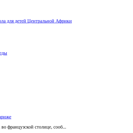
ола для детей Центральной Африки
беды
ариже
о французской столице, сооб...