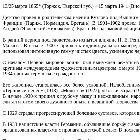
13/25 марта 1865* (Торжок, Тверской губ.) – 15 марта 1941 (Ви
Детство провел в родительском имении Кузлово под Вышним В
Франции (Париж, Нормандия, Бретань). В 1901–1902 провел 1
Андрей (Явленский-Незнакомов). Брак с Незнакомовой официа
В ранний период последовательно испытал влияние И. Е. Репина
Матисса. В начале 1900-х пришел к индивидуальной манере
использовал интенсивную гамму чистых цветов, усиленную ч
С началом Первой мировой войны был вынужден бежать из 
крупным международным художественным центром, с марта 1918
1934 принял германское гражданство.
Его живопись становилась все более условной. Излюбленны
«Терновый венец» (1918), «Молитва» (1922), «Поэзия утра» (1
В начале 1930-х пришел к грубому мазку и неожиданным, нар
считал итогом своего духовного опыта и вершиной творчества.
С 1929 страдал прогрессирующей болезнью суставов, которая в
В 1933 нацистские власти Германии, объявившие борьбу с ава
организованная властями с пропагандистской целью. В послед