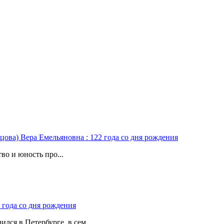
цова) Вера Емельяновна : 122 года со дня рождения
во и юность про...
 года со дня рождения
лся в Петербурге, в сем...