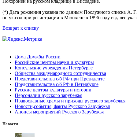
Похоронен на русском кладбище в Висбадене.
(*) Дата рождения указана по данным Послужного списка А. Г.
он указал при регистрации в Мюнхене в 1896 году и далее указ
Возврат к списку
Дома Дружбы России
Российские центры науки и культуры
Консульские учреждения Петербурге
Общества международного сотрудничества
Представительства с/б РФ при Президенте
Представительства с/б РФ в Петербурге
Русские центры культуры и истории
Персоналии русского зарубежья
Православные храмы и приходы русского зарубежья
Новости,события, факты Русского Зарубежья
Анонсы мероприятий Русского Зарубежья
Новости