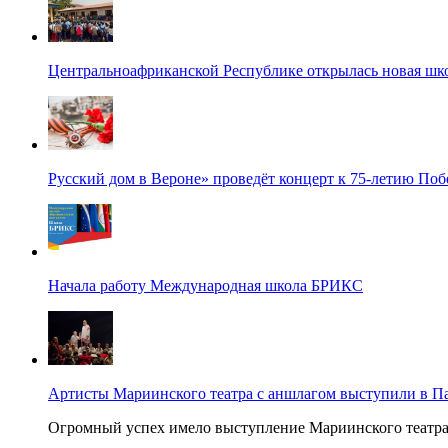
Центральноафриканской Республике открылась новая шк
Русский дом в Вероне» проведёт концерт к 75-летию По
Начала работу Международная школа БРИКС
Артисты Мариинского театра с аншлагом выступили в П
Огромный успех имело выступление Мариинского театра в