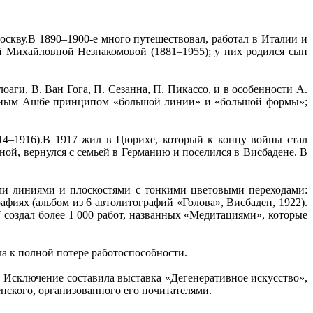
скву.В 1890–1900-е много путешествовал, работал в Италии и
ой Михайловной Незнакомовой (1881–1955); у них родился сын
оаги, В. Ван Гога, П. Сезанна, П. Пикассо, и в особенности А.
танным Ашбе принципом «большой линии» и «большой формы»;
4–1916).В 1917 жил в Цюрихе, который к концу войны стал
ой, вернулся с семьей в Германию и поселился в Висбадене. В
ми линиями и плоскостями с тонкими цветовыми переходами:
афиях (альбом из 6 автолитографий «Голова», Висбаден, 1922).
создал более 1 000 работ, названных «Медитациями», которые
ла к полной потере работоспособности.
. Исключение составила выставка «Дегенеративное искусство»,
нского, организованного его почитателями.