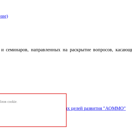
ние)
 семинаров, направленных на раскрытие вопросов, касающ
лов cookie.
ектов и достижению национальных целей развития "АОММО"