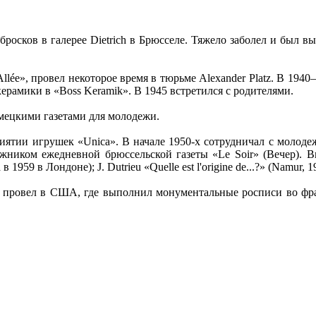
росков в галерее Dietrich в Брюсселе. Тяжело заболел и был вы
llée», провел некоторое время в тюрьме Alexander Platz. В 1940–
ерамики в «Boss Keramik». В 1945 встретился с родителями.
мецкими газетами для молодежи.
риятии игрушек «Unica». В начале 1950-х сотрудничал с молоде
ником ежедневной брюссельской газеты «Le Soir» (Вечер). Вы
 1959 в Лондоне); J. Dutrieu «Quelle est l'origine de...?» (Namur, 1
 провел в США, где выполнил монументальные росписи во фра