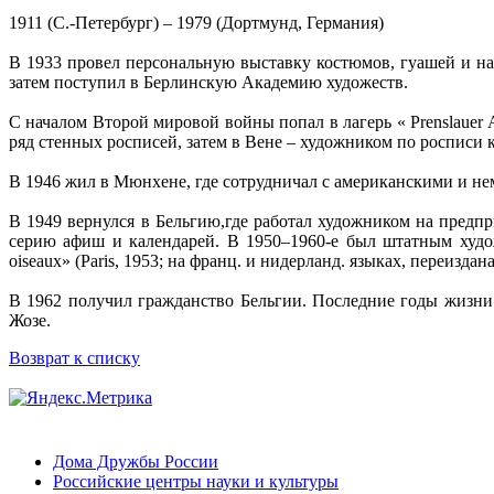
1911 (С.-Петербург) – 1979 (Дортмунд, Германия)
В 1933 провел персональную выставку костюмов, гуашей и наб
затем поступил в Берлинскую Академию художеств.
С началом Второй мировой войны попал в лагерь « Prenslauer A
ряд стенных росписей, затем в Вене – художником по росписи к
В 1946 жил в Мюнхене, где сотрудничал с американскими и не
В 1949 вернулся в Бельгию,где работал художником на предп
серию афиш и календарей. В 1950–1960-е был штатным худож
oiseaux» (Paris, 1953; на франц. и нидерланд. языках, переиздана в
В 1962 получил гражданство Бельгии. Последние годы жизни
Жозе.
Возврат к списку
Дома Дружбы России
Российские центры науки и культуры