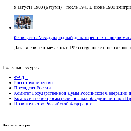
9 августа 1903 (Батуми) – после 1941 В июне 1930 эмигри
09 августа - Международный день коренных народов мир
Дата впервые отмечалась в 1995 году после провозглашен
Полезные ресурсы
ФАДН
Россотрудничество
Президент России
Комитет Государственной Думы Российской Федерации п
Комиссия по вопросам религиозных объединений при Пр
Правительство Российской Федерации
Наши партнеры