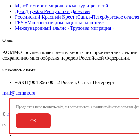
Музей истории мировых культур и религий
Дом Дружбы Республики Дагестан
Российский Красный Крест (Санкт-Петербургское отделе
ГБУ «Московский дом национальностей»
Международный альянс «Трудовая миграция»
О нас
АОММО осуществляет деятельность по проведению лекций и
сохранению многообразия народов Российской Федерации.
Свяжитесь с нами
+7(911)904-856-09-12 Россия, Санкт-Петербург
mail@aommo.ru
Продолжая использовать сайт, вы соглашаетесь с
политикой использования
фай
©
Ассоциация организаций по реализации национальных про
OK
e-mail:
mail@aommo.ru