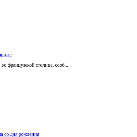
ариже
о французской столице, сооб...
да со дня рождения