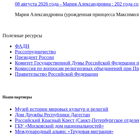
08 августа 2026 года - Мария Александровна : 202 года с
Мария Александровна (урожденная принцесса Максимили
Полезные ресурсы
ФАДН
Россотрудничество
Президент России
Комитет Государственной Думы Российской Федерации п
Комиссия по вопросам религиозных объединений при Пр
Правительство Российской Федерации
Наши партнеры
Музей истории мировых культур и религий
Дом Дружбы Республики Дагестан
Российский Красный Крест (Санкт-Петербургское отделе
ГБУ «Московский дом национальностей»
Международный альянс «Трудовая миграция»