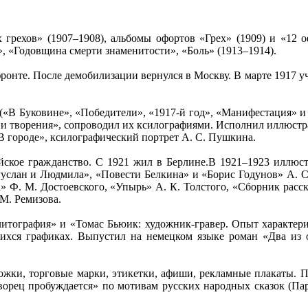
грехов» (1907–1908), альбомы офортов «Грех» (1909) и «12 о
, «Годовщина смерти знаменитости», «Боль» (1913–1914).
фронте. После демобилизации вернулся в Москву. В марте 1917 у
«В Буковине», «Победители», «1917-й год», «Манифестация» и 
и творения», сопроводил их ксилографиями. Исполнил иллюстра
В городе», ксилографический портрет А. С. Пушкина.
ийское гражданство. С 1921 жил в Берлине.В 1921–1923 иллюст
Руслан и Людмила», «Повести Белкина» и «Борис Годунов» А. С
а» Ф. М. Достоевского, «Упырь» А. К. Толстого, «Сборник расск
 М. Ремизова.
литография» и «Томас Бьюик: художник-гравер. Опыт характери
ся графиках. Выпустил на немецком языке роман «Два из од
ожки, торговые марки, этикетки, афиши, рекламные плакаты. 
ворец пробуждается» по мотивам русских народных сказок (Пар