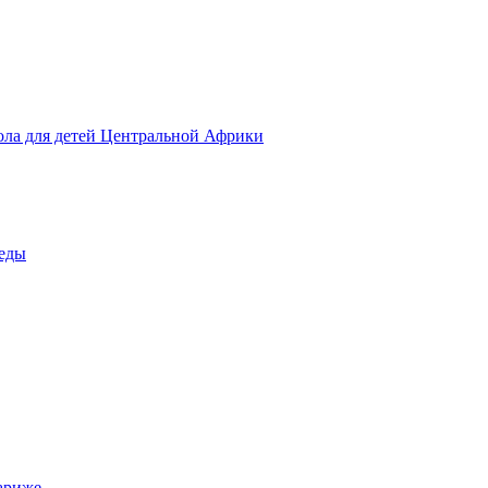
ола для детей Центральной Африки
беды
ариже