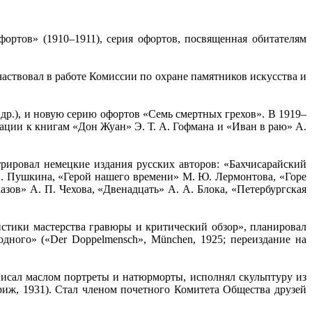
фортов» (1910–1911), серия офортов, посвященная обитателям
частвовал в работе Комиссии по охране памятников искусства и
др.), и новую серию офортов «Семь смертных грехов». В 1919–
ции к книгам «Дон Жуан» Э. Т. А. Гофмана и «Иван в раю» А.
рировал немецкие издания русских авторов: «Бахчисарайский
. Пушкина, «Герой нашего времени» М. Ю. Лермонтова, «Горе
азов» А. П. Чехова, «Двенадцать» А. А. Блока, «Петербургская
стики мастерства гравюры и критический обзор», планировал
ного» («Der Doppelmensch», München, 1925; переиздание на
Писал маслом портреты и натюрморты, исполнял скульптуру из
иж, 1931). Стал членом почетного Комитета Общества друзей