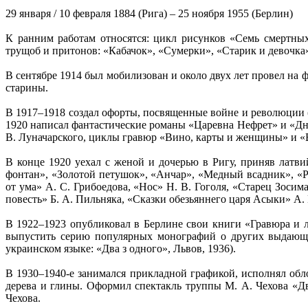
29 января / 10 февраля 1884 (Рига) – 25 ноября 1955 (Берлин)
К ранним работам относятся: цикл рисунков «Семь смертных 
трущоб и притонов: «Кабачок», «Сумерки», «Старик и девочка»
В сентябре 1914 был мобилизован и около двух лет провел на 
старины.
В 1917–1918 создал офорты, посвященные войне и революции (
1920 написал фантастические романы «Царевна Нефрет» и «Дн
В. Луначарского, циклы гравюр «Вино, карты и женщины» и «
В конце 1920 уехал с женой и дочерью в Ригу, приняв латв
фонтан», «Золотой петушок», «Анчар», «Медный всадник», «
от ума» А. С. Грибоедова, «Нос» Н. В. Гоголя, «Старец Зосим
повесть» Б. А. Пильняка, «Сказки обезьяннего царя Асыки» А.
В 1922–1923 опубликовал в Берлине свои книги «Гравюра и 
выпустить серию популярных монографий о других выдающих
украинском языке: «Два з одного», Львов, 1936).
В 1930–1940-е занимался прикладной графикой, исполнял обл
дерева и глины. Оформил спектакль труппы М. А. Чехова «Д
Чехова.