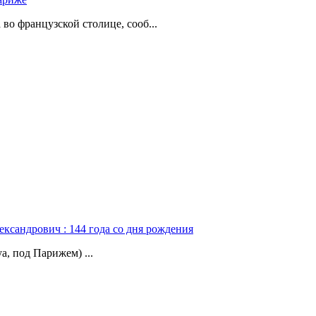
о французской столице, сооб...
ександрович : 144 года со дня рождения
а, под Парижем) ...