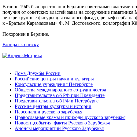
В июне 1945 был арестован в Берлине советскими властями п
получил от советских властей заказ на сооружение памятника 
четыре крупные фигуры для главного фасада, рельеф герба н
к «Братьям Карамазовым» Ф. М. Достоевского, ксилографии Кё
Похоронен в Берлине.
Возврат к списку
Дома Дружбы России
Российские центры науки и культуры
Консульские учреждения Петербурге
Общества международного сотрудничества
Представительства с/б РФ при Президенте
Представительства с/б РФ в Петербурге
Русские центры культуры и истории
Персоналии русского зарубежья
Православные храмы и приходы русского зарубежья
Новости,события, факты Русского Зарубежья
Анонсы мероприятий Русского Зарубежья