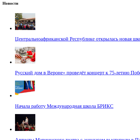
Новости
Центральноафриканской Республике открылась новая шк
Русский дом в Вероне» проведёт концерт к 75-летию По
Начала работу Международная школа БРИКС
Артисты Мариинского театра с аншлагом выступили в П