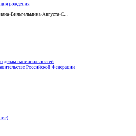
о дня рождения
ана-Вильгельмина-Августа-С...
о делам национальностей
авительстве Российской Федерации
ние)