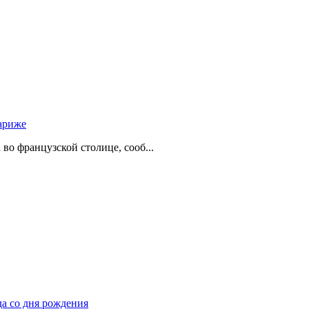
ариже
о французской столице, сооб...
да со дня рождения