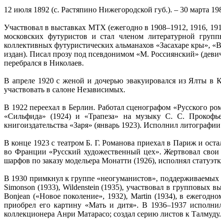
12 июля 1892 (с. Растяпино Нижегородской губ.). – 30 марта 19
Участвовал в выставках МТХ (ежегодно в 1908–1912, 1916, 1917
московских футуристов и стал членом литературной груп
коллективных футуристических альманахов «Засахаре кры», «В
издан). Писал прозу под псевдонимом «М. Россиянский» (деви
перебрался в Николаев.
В апреле 1920 с женой и дочерью эвакуировался из Ялты в К
участвовать в салоне Независимых.
В 1922 переехал в Берлин. Работал сценографом «Русского ром
«Сильфида» (1924) и «Трапеза» на музыку С. С. Прокофьев
книгоиздательства «Заря» (январь 1923). Исполнил литографи
В конце 1923 с театром Б. Г. Романова приехал в Париж и о
во Франции «Русский художественный цех». Жертвовал свои 
шарфов по заказу модельера Монатти (1926), исполнял статуэт
В 1930 примкнул к группе «неогуманистов», поддерживаемых к
Simonson (1933), Wildenstein (1935), участвовал в групповых в
Bonjean («Новое поколение», 1932), Martin (1934), в ежегод
приобрел его картину «Мать и дитя». В 1936–1937 исполни
коллекционера Анри Матарасо; создал серию листов к Талмуду.