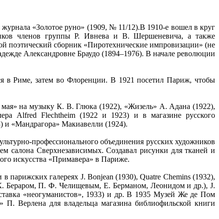
 журнала «Золотое руно» (1909, № 11/12).В 1910-е вошел в круг
иков членов группы Р. Ивнева и В. Шершеневича, а также
свой поэтический сборник «Пиротехнические импровизации» (не
адежде Александровне Браудо (1894–1976). В начале революции
ся в Риме, затем во Флоренции. В 1921 посетил Париж, чтобы
мая» на музыку К. В. Глюка (1922), «Жизель» А. Адана (1922),
ра Alfred Flechtheim (1922 и 1923) и в магазине русского
) и «Мандрагора» Макиавелли (1924).
культурно-профессионального объединения русских художников
ем салона Сверхнезависимых. Создавал рисунки для тканей и
ного искусства «Примавера» в Париже.
арижских галереях J. Bonjean (1930), Quatre Chemins (1932),
 К. Бераром, П. Ф. Челищевым, Е. Берманом, Леонидом и др.), J.
ыставка «неогуманистов», 1933) и др. В 1935 Музей Же де Пом
» П. Верлена для владельца магазина библиофильской книги