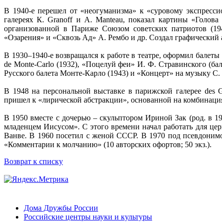
В 1940-е перешел от «неогуманизма» к «суровому экспресс
галереях К. Granoff и А. Manteau, показал картины «Голов
организованной в Париже Союзом советских патриотов (19
«Озарения» и «Сквозь Ад» А. Рембо и др. Создал графический 
В 1930–1940-е возвращался к работе в театре, оформил балет
de Monte-Carlo (1932), «Поцелуй феи» И. Ф. Стравинского (ба
Русского балета Монте-Карло (1943) и «Концерт» на музыку С. 
В 1948 на персональной выставке в парижской галерее des 
пришел к «лирической абстракции», основанной на комбинаци
В 1950 вместе с дочерью – скульптором Ириной Зак (род. в 1
младенцем Иисусом». С этого времени начал работать для цер
Ванве. В 1960 посетил с женой СССР. В 1970 под псевдоним
«Комментарии к молчанию» (10 авторских офортов; 50 экз.).
Возврат к списку
Дома Дружбы России
Российские центры науки и культуры