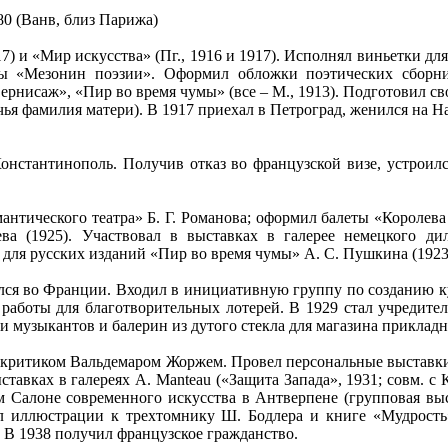
80 (Ванв, близ Парижа)
) и «Мир искусства» (Пг., 1916 и 1917). Исполнял виньетки для
пы «Мезонин поэзии». Оформил обложки поэтических сборн
ернисаж», «Пир во время чумы» (все – М., 1913). Подготовил 
чья фамилия матери). В 1917 приехал в Петроград, женился на Н
онстантинополь. Получив отказ во французской визе, устроил
антического театра» Б. Г. Романова; оформил балеты «Королева 
а (1925). Участвовал в выставках в галерее немецкого диле
и для русских изданий «Пир во время чумы» А. С. Пушкина (1923
стался во Франции. Входил в инициативную группу по созданию 
работы для благотворительных лотерей. В 1929 стал учредител
ки музыкантов и балерин из дутого стекла для магазина приклад
ритиком Вальдемаром Жоржем. Провел персональные выставки в п
ыставках в галереях A. Manteau («Защита Запада», 1931; совм. с
ном Салоне современного искусства в Антверпене (групповая в
л иллюстрации к трехтомнику Ш. Бодлера и книге «Мудрость
 В 1938 получил французское гражданство.