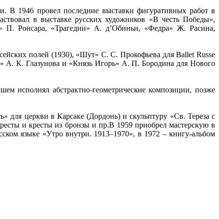
и. В 1946 провел последние выставки фигуративных работ в
частвовал в выставке русских художников «В честь Победы»,
 П. Ронсара, «Трагедии» А. д’Обиньи, «Федра» Ж. Расина,
йских полей (1930), «Шут» С. С. Прокофьева для Ballet Russe
н» А. К. Глазунова и «Князь Игорь» А. П. Бородина для Нового
йшем исполнял абстрактно-геометрические композиции, позже
» для церкви в Карсаке (Дордонь) и скульптуру «Св. Тереза с
кресты и кресты из бронзы и пр.В 1959 приобрел мастерскую в
ком языке «Утро внутри. 1913–1970», в 1972 – книгу-альбом