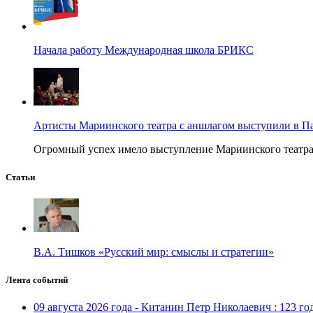
Начала работу Международная школа БРИКС
Артисты Мариинского театра с аншлагом выступили в П
Огромный успех имело выступление Мариинского театра в
Статьи
В.А. Тишков «Русский мир: смыслы и стратегии»
Лента событий
09 августа 2026 года - Китанин Петр Николаевич : 123 го