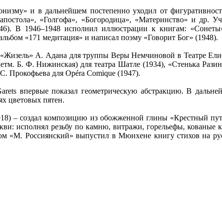
ионизму» и в дальнейшем постепенно уходил от фигуративност
а апостола», «Голгофа», «Богородица», «Материнство» и др. У
46). В 1946–1948 исполнил иллюстрации к книгам: «Сонеты»
альбом «171 медитация» и написал поэму «Говорит Бог» (1948).
ы «Жизель» А. Адана для труппы Веры Немчиновой в Театре Елисе
летм. Б. Ф. Нижинская) для театра Шатле (1934), «Стенька Рази
С. Прокофьева для Opéra Comique (1947).
Garets впервые показал геометрическую абстракцию. В дальне
ях цветовых пятен.
918) – создал композицию из обожженной глины «Крестный путь
кви: исполнял резьбу по камню, витражи, горельефы, кованые 
ом «М. Россиянский» выпустил в Мюнхене книгу стихов на русс