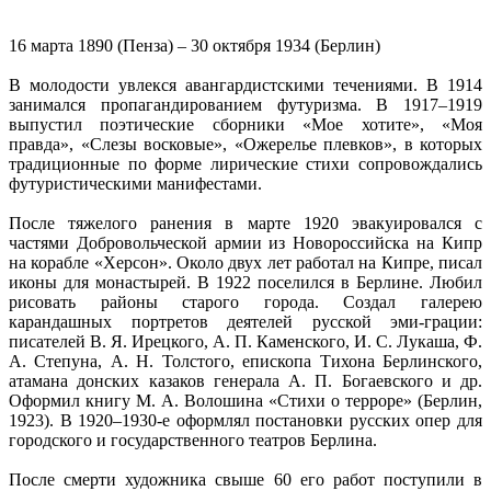
16 марта 1890 (Пенза) – 30 октября 1934 (Берлин)
В молодости увлекся авангардистскими течениями. В 1914
занимался пропагандированием футуризма. В 1917–1919
выпустил поэтические сборники «Мое хотите», «Моя
правда», «Слезы восковые», «Ожерелье плевков», в которых
традиционные по форме лирические стихи сопровождались
футуристическими манифестами.
После тяжелого ранения в марте 1920 эвакуировался с
частями Добровольческой армии из Новороссийска на Кипр
на корабле «Херсон». Около двух лет работал на Кипре, писал
иконы для монастырей. В 1922 поселился в Берлине. Любил
рисовать районы старого города. Создал галерею
карандашных портретов деятелей русской эми-грации:
писателей В. Я. Ирецкого, А. П. Каменского, И. С. Лукаша, Ф.
А. Степуна, А. Н. Толстого, епископа Тихона Берлинского,
атамана донских казаков генерала А. П. Богаевского и др.
Оформил книгу М. А. Волошина «Стихи о терроре» (Берлин,
1923). В 1920–1930-е оформлял постановки русских опер для
городского и государственного театров Берлина.
После смерти художника свыше 60 его работ поступили в