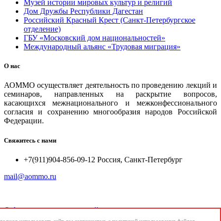
Музей истории мировых культур и религий
Дом Дружбы Республики Дагестан
Российский Красный Крест (Санкт-Петербургское
отделение)
ГБУ «Московский дом национальностей»
Международный альянс «Трудовая миграция»
О нас
АОММО осуществляет деятельность по проведению лекций и
семинаров, направленных на раскрытие вопросов,
касающихся межнационального и межконфессионального
согласия и сохранению многообразия народов Российской
Федерации.
Свяжитесь с нами
+7(911)904-856-09-12 Россия, Санкт-Петербург
mail@aommo.ru
©
Ассоциация организаций по реализации национальных
проектов и достижению национальных целей развития