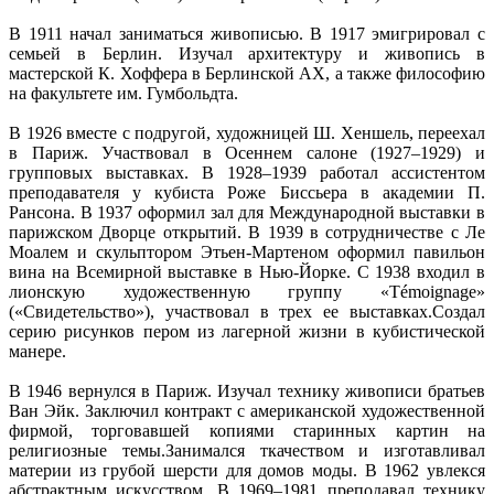
В 1911 начал заниматься живописью. В 1917 эмигрировал с
семьей в Берлин. Изучал архитектуру и живопись в
мастерской К. Хоффера в Берлинской АХ, а также философию
на факультете им. Гумбольдта.
В 1926 вместе с подругой, художницей Ш. Хеншель, переехал
в Париж. Участвовал в Осеннем салоне (1927–1929) и
групповых выставках. В 1928–1939 работал ассистентом
преподавателя у кубиста Роже Биссьера в академии П.
Рансона. В 1937 оформил зал для Международной выставки в
парижском Дворце открытий. В 1939 в сотрудничестве с Ле
Моалем и скульптором Этьен-Мартеном оформил павильон
вина на Всемирной выставке в Нью-Йорке. С 1938 входил в
лионскую художественную группу «Témoignage»
(«Свидетельство»), участвовал в трех ее выставках.Создал
серию рисунков пером из лагерной жизни в кубистической
манере.
В 1946 вернулся в Париж. Изучал технику живописи братьев
Ван Эйк. Заключил контракт с американской художественной
фирмой, торговавшей копиями старинных картин на
религиозные темы.Занимался ткачеством и изготавливал
материи из грубой шерсти для домов моды. В 1962 увлекся
абстрактным искусством. В 1969–1981 преподавал технику