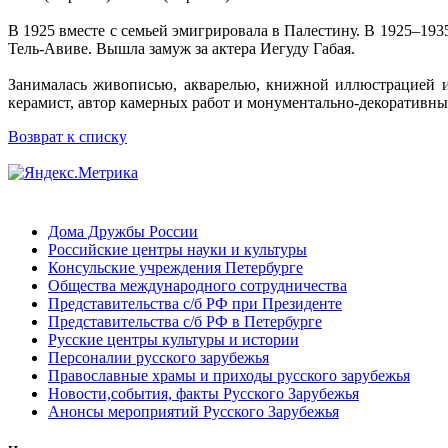
В 1925 вместе с семьей эмигрировала в Палестину. В 1925–193
Тель-Авиве. Вышла замуж за актера Иегуду Габая.
Занималась живописью, акварелью, книжной иллюстрацией и 
керамист, автор камерных работ и монументально-декоративны
Возврат к списку
Дома Дружбы России
Российские центры науки и культуры
Консульские учреждения Петербурге
Общества международного сотрудничества
Представительства с/б РФ при Президенте
Представительства с/б РФ в Петербурге
Русские центры культуры и истории
Персоналии русского зарубежья
Православные храмы и приходы русского зарубежья
Новости,события, факты Русского Зарубежья
Анонсы мероприятий Русского Зарубежья