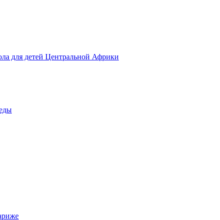
ола для детей Центральной Африки
беды
ариже