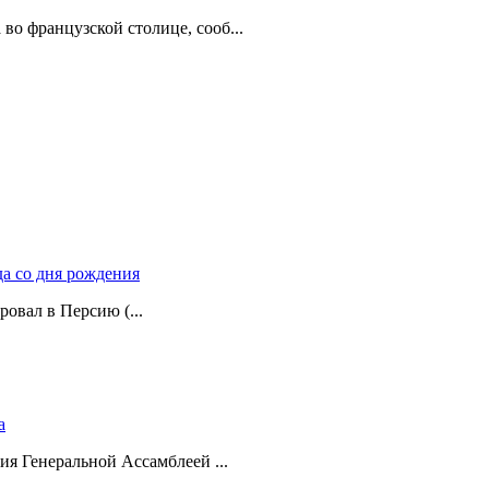
о французской столице, сооб...
да со дня рождения
ровал в Персию (...
а
ия Генеральной Ассамблеей ...