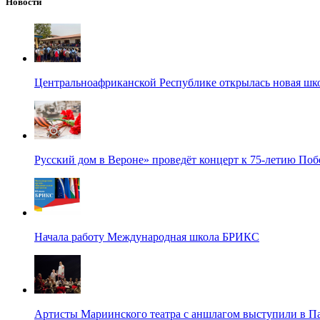
Новости
Центральноафриканской Республике открылась новая шк
Русский дом в Вероне» проведёт концерт к 75-летию По
Начала работу Международная школа БРИКС
Артисты Мариинского театра с аншлагом выступили в П